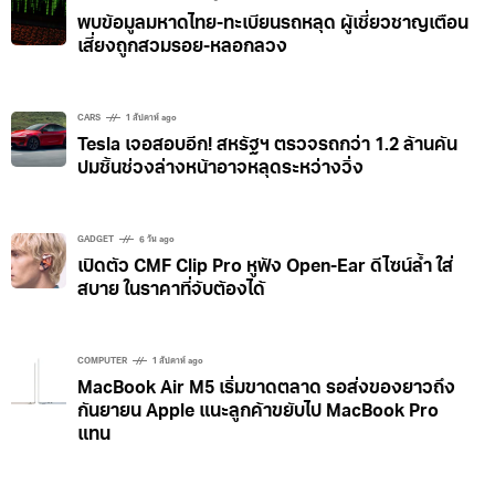
พบข้อมูลมหาดไทย-ทะเบียนรถหลุด ผู้เชี่ยวชาญเตือน
เสี่ยงถูกสวมรอย-หลอกลวง
CARS
1 สัปดาห์ ago
Tesla เจอสอบอีก! สหรัฐฯ ตรวจรถกว่า 1.2 ล้านคัน
ปมชิ้นช่วงล่างหน้าอาจหลุดระหว่างวิ่ง
GADGET
6 วัน ago
เปิดตัว CMF Clip Pro หูฟัง Open-Ear ดีไซน์ล้ำ ใส่
สบาย ในราคาที่จับต้องได้
COMPUTER
1 สัปดาห์ ago
MacBook Air M5 เริ่มขาดตลาด รอส่งของยาวถึง
กันยายน Apple แนะลูกค้าขยับไป MacBook Pro
แทน