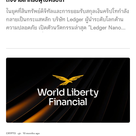
ถึงง่ายสำหรับผู้ใช้คริปโท
ในยุคที่สินทรัพย์ดิจิทัลและการยอมรับสกุลเงินคริปโทกำลัง
กลายเป็นกระแสหลัก บริษัท Ledger ผู้นำระดับโลกด้าน
ความปลอดภัย เปิดตัวนวัตกรรมล่าสุด “Ledger Nano
Gen5” หลังจากที่ได้พลิกโฉมตลาดด้วย Ledger Flex และ
Ledger Stax อุปกรณ์หน้าจอสัมผัสที่ใช้งานง่ายเมื่อปีที่ผ่าน
มา ในปีนี้ Ledger ได้ก้าวไปอีกขั้นด้วยการเปิดตัว “Ledger
Nano Gen5” ภายในงาน Ledger Op3n ที่กรุงปารีส
Ledger Nano Gen5 ถูกออกแบบมาเพื่อปกป้องทั้ง
สินทรัพย์ดิจิทัล, ตัวตน
CRYPTO
10 months ago