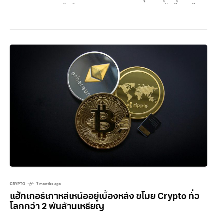
หลังถูกแม่ทอดทิ้งตั้งแต่แรกเกิด การบริจาคครั้งนี้เกิดขึ้น
ท่ามกลางกระแสเหรียญมีมที่ได้รับแรงบันดาลใจจากลิงตัว
นี้ มีมูลค่าตลาดพุ่งแตะราว 27 ล้านเหรียญ และยังมีแนว
โน้มเติบโตต่อเนื่อง เมื่อวันศุกร์ที่ผ่านมา ซันโพสต์บน
แพลตฟอร์ม X ระบุว่า เขาและ HTX แพลตฟอร์มแลก
เปลี่ยนคริปโตรู้สึกซาบซึ้งกับเรื่องราวของลูกลิงตัวนี้ และ
ตัดสินใจมอบเงินสนับสนุนเพื่อให้มันได้รับการดูแลอย่างดี
ที่สุด เขาระบุว่า “พันช์ (Punch) ลูกลิงตัวน้อยผู้กล้าหาญ
ได้ครองใจผู้คนทั่วโลก”
CRYPTO
7 months ago
แฮ็กเกอร์เกาหลีเหนืออยู่เบื้องหลัง ขโมย Crypto ทั่ว
โลกกว่า 2 พันล้านเหรียญ