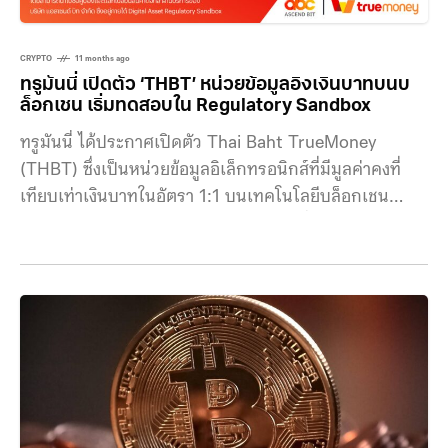
CRYPTO
11 months ago
ทรูมันนี่ เปิดตัว ‘THBT’ หน่วยข้อมูลอิงเงินบาทบนบ
ล็อกเชน เริ่มทดสอบใน Regulatory Sandbox
ทรูมันนี่ ได้ประกาศเปิดตัว Thai Baht TrueMoney
(THBT) ซึ่งเป็นหน่วยข้อมูลอิเล็กทรอนิกส์ที่มีมูลค่าคงที่
เทียบเท่าเงินบาทในอัตรา 1:1 บนเทคโนโลยีบล็อกเชน
สาธารณะ (Public Blockchain) โดยได้เริ่มเปิดให้ทดลอง
ใช้งานในวงจำกัดแล้ว ภายใต้โครงการทดสอบของภาครัฐ
ใน Enhanced Regulatory Sandbox และ Digital Asset
Regulatory Sandbox THBT คืออะไรและทำงานอย่างไร
THBT ถูกพัฒนาขึ้นเพื่อรองรับการชำระเงินดิจิทัลที่มีความ
ปลอดภัยและโปร่งใส โดยมีคุณสมบัติหลักดังนี้: โครงการนี้
เป็นการทดสอบในวงจำกัดภายใต้การกำกับดูแลของหน่วย
งานภาครัฐ เพื่อศึกษาความเป็นไปได้ของนวัตกรรมการ
ชำระเงินรูปแบบใหม่ โดยจะเปิดรับผู้ที่สนใจเข้าร่วมทดลอง