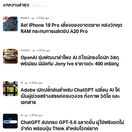
บทความล่าสุด
MOBILE
3 ชั่วโมง ago
ลือ! iPhone 18 Pro เสี่ยงของขาดตลาด หลังวิกฤต
RAM กระทบการผลิตชิป A20 Pro
GADGET
3 ชั่วโมง ago
OpenAI ซุ่มพัฒนาลำโพง AI ดีไซน์ทรงโดนัท วัสดุ
พรีเมียม ฝีมือทีม Jony Ive ราคาแตะ 400 เหรียญ
AI
4 ชั่วโมง ago
Adobe เปิดปลั๊กอินสำหรับ ChatGPT เปลี่ยน AI ให้
เป็นผู้ช่วยสร้างสรรค์ครบวงจร ทั้งภาพ วิดีโอ และ
เอกสาร
AI
4 ชั่วโมง ago
ChatGPT อัปเกรด GPT-5.6 ฉลาดขึ้น ผู้ใช้ฟรีแชตไม่
จำกัด พร้อมปุ่ม Think สำหรับโจทย์ยาก