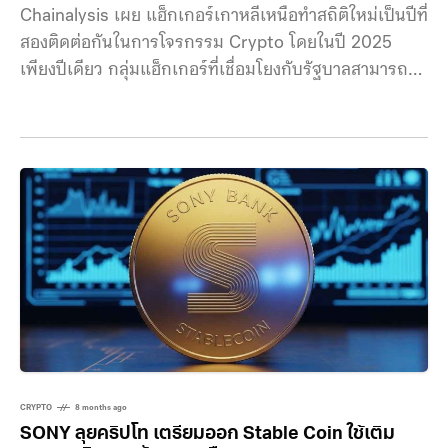
Chainalysis เผย แฮ็กเกอร์เกาหลีเหนือทำสถิติใหม่เป็นปีที่
สองติดต่อกันในการโจรกรรม Crypto โดยในปี 2025
เพียงปีเดียว กลุ่มแฮ็กเกอร์ที่เชื่อมโยงกับรัฐบาลสามารถ
ขโมยเงินดิจิทัลไปได้สูงถึง 2 พันล้านเหรียญ ข้อมูลจาก
รายงานของ Chainalysis บริษัทวิเคราะห์บล็อกเชน ระบุว่า
ตัวเลขดังกล่าวสูงกว่าสถิติเดิมของเกาหลีเหนือที่ 1.3 พัน
ล้านเหรียญ ส่งผลให้ยอดคริปโตที่เกาหลีเหนือขโมยไปได้ มี
ยอดสะสมรวมอยู่ที่ราว 6.75 พันล้านเหรียญ ในขณะที่มูลค่า
คริปโตทั่วโลกที่ถูกขโมยไปเพิ่มขึ้นเป็น 3.4 พันล้านเหรียญ
การที่ยอดโจรกรรมในปีนี้สูงขึ้นเกิดจากการแฮ็ก Bybit เว็บ
แลกเปลี่ยนคริปโตในดูไบ ได้เงินคริปโทไปสูงถึง 1.5 พัน
ล้านเหรียญ
CRYPTO
8 months ago
SONY ลุยคริปโท เตรียมออก Stable Coin ใช้เติม