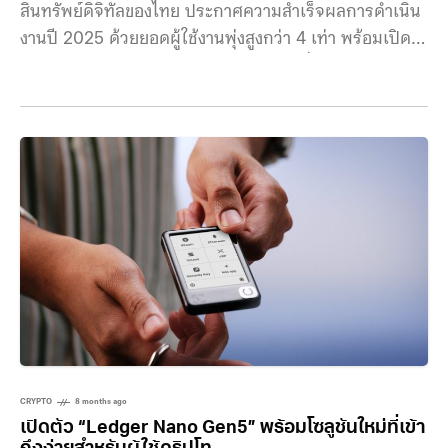
สินทรัพย์ดิจิทัลของไทย ประกาศความสำเร็จผลการดำเนิน
งานปี 2025 ด้วยยอดผู้ใช้งานพุ่งสูงกว่า 4 เท่า พร้อมเปิด
วิสัยทัศน์ “Market-Moving Briefing” เพื่อกำหนดทิศทาง
ธุรกิจรับมือความผันผวนของตลาด และเตรียมพร้อมสู่การ
เติบโตครั้งใหม่ในปี 2026 ด้วยฟีเจอร์อัจฉริยะและความ
ร่วมมือเชิงกลยุทธ์ระดับประเทศ นายนิรันดร์ ฟูวัฒนานุกูล
ประธานเจ้าหน้าที่บริหาร BINANCE TH by Gulf
Binance เปิดเผยว่า ในปี 2025 บริษัทประสบความสำเร็จ
ในการขยายฐานผู้ใช้เพิ่มขึ้นกว่า
CRYPTO
8 months ago
เปิดตัว “Ledger Nano Gen5” พร้อมโซลูชันใหม่ที่เข้า