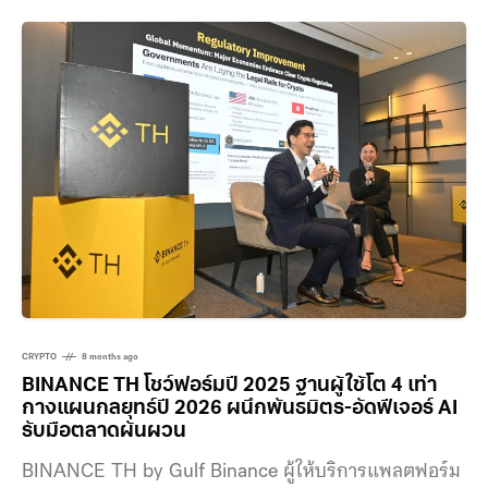
ว่าเหรียญจะยังอยู่บน onchain อยู่ แล้ว Private Key คือ
อะไร? เป็นรหัสลับ เหมือนกุญแจส่วนตัวของเราเพื่อให้เรา
สามารถควบคุมการโอน การซื้อขาย Crypto ของเราได้ ทำ
หน้าที่
CRYPTO
8 months ago
BINANCE TH โชว์ฟอร์มปี 2025 ฐานผู้ใช้โต 4 เท่า
กางแผนกลยุทธ์ปี 2026 ผนึกพันธมิตร-อัดฟีเจอร์ AI
รับมือตลาดผันผวน
BINANCE TH by Gulf Binance ผู้ให้บริการแพลตฟอร์ม