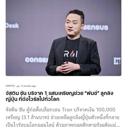
CRYPTO
5 months ago
จัสติน ซัน บริจาค 1 แสนเหรียญช่วย “พันช์” ลูกลิง
ญี่ปุ่น ที่ดังไวรัลไปทั่วโลก
จัสติน ซัน ผู้ก่อตั้งบล็อกเชน Tron บริจาคเงิน 100,000
เหรียญ (3.1 ล้านบาท) ช่วยเหลือลูกลิงญี่ปุ่นตัวหนึ่งที่กลาย
เป็นไวรัลบนโลกออนไลน์ ด้วยภาพกอดตุ๊กตาอุรังอุตังแน่น