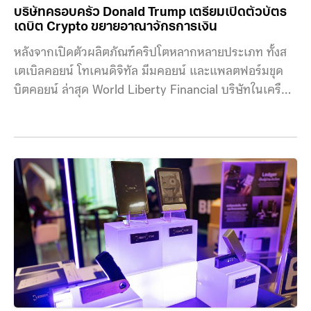
บริษัทครอบครัว Donald Trump เตรียมเปิดตัวบัตร
เดบิต Crypto ขยายอาณาจักรการเงิน
หลังจากเปิดตัวผลิตภัณฑ์คริปโตหลากหลายประเภท ทั้งส
เตเบิลคอยน์ โทเคนดิจิทัล มีมคอยน์ และแพลตฟอร์มขุด
บิตคอยน์ ล่าสุด World Liberty Financial บริษัทในเครือ
ครอบครัวของประธานาธิบดีโดนัลด์ ทรัมป์ เตรียมต่อยอด
ธุรกิจด้วยการเปิดตัว “บัตรเดบิตคริปโต” เพื่อขยาย
อาณาจักรการเงินดิจิทัลให้ครบวงจรยิ่งขึ้น บัตรเดบิตนี้จะ
เชื่อมโยงสินทรัพย์ดิจิทัลเข้ากับการใช้จ่ายในชีวิตประจำวัน
ให้ง่ายขึ้น คาดจะเปิดให้ใช้งานภายในปีนี้ โดยแซค วิท
คอฟฟ์ ซีอีโอของบริษัท World Liberty Financial เผยใน
การประชุมคริปโตที่สิงคโปร์เมื่อวันพุธว่า โครงการนำร่อง
จะเริ่มขึ้นในไตรมาสหน้า ก่อนเปิดตัวอย่างเป็นทางการใน
ช่วงไตรมาส 4 ของปีนี้ หรือไม่เกินต้นปี 2026 สำหรับ