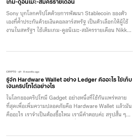
เกม-ดูอนิเมะ-สมัครรายเดือน
Sony บุกโลกคริปโตด้วยการพัฒนา Stablecoin ของตัว
เองที่ค้ำประกันด้วยเงินดอลลาร์สหรัฐ เป็นตัวเลือกให้ผู้ใช้
งานในสหรัฐฯ ใช้เติมเกม-ดูอนิเมะ-สมัครรายเดือน Nikkei
รายงานว่า Sony จับมือกับ Bastion บริษัทสินทรัพย์ดิจิทัล
ในสหรัฐฯ เพื่อจัดการด้านการออกโทเค็นใหม่ของตัวเองที่
ค้ำประกันด้วยเงินดอลลาร์สหรัฐ รวมถึงการดูแลสินทรัพย์
และระบบสำรองเงิน ทางโซนี่วางแผนใช้โทเค็นใหม เป็นตัว
เลือกการชำระเงินบนแพลตฟอร์มของ Sony ไม่ว่าจะเป็น
CRYPTO
8 months ago
รู้จัก Hardware Wallet อย่าง Ledger คืออะไร ใช้เก็บ
เกม PlayStation, การสตรีมอนิเมะ, การซื้อไอเทมในเกม
เงินคริปโทได้อย่างไร
ไปจนถึงค่าสมาชิกรายเดือนต่าง ๆเป้าหมายหลักก็คือ ลดค่า
ธรรมเนียมและความล่าช้าแบบที่พบในระบบบัตรเครดิต
ในโลกของคริปโทมี Gadget อย่างหนึ่งที่ใช้กันแพร่หลาย
ปกติ หากผ่านการอนุมัติจากหน่วยงานกำกับดูแล เราจะได้
ที่สุดเพื่อเพิ่มความปลอดภัยคือ Hardware Wallet แล้วมัน
เห็นโทเค็นนี้อาจเปิดตัวเร็วสุดในปี 2026 คริปโตไม่ใช่เรื่อง
คืออะไร เราจำเป็นต้องซื้อไหม เรามีคำตอบค่ะ สรุปสั้น ๆ
ใหม่ในอุตสาหกรรมเกม ทั้ง
Hardware wallet เป็นกระเป๋าที่ใช้สำหรับเก็บ Private
key ค่ะ ไม่ใช่การเอาเหรียญคริปโทที่เราซื้อไว้มาเก็บ เพราะ