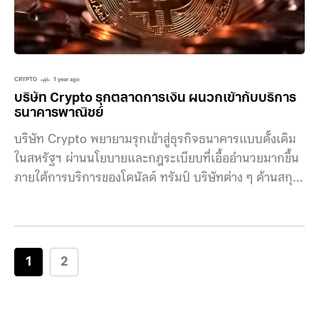
จำนวนจำกัดเพียง 3,000
CRYPTO
1 year ago
บริษัท Crypto รุกตลาดการเงิน ผนวกเข้ากับบริการ
ธนาคารพาณิชย์
บริษัท Crypto พยายามรุกเข้าสู่ธุรกิจธนาคารแบบดั้งเดิม
ในสหรัฐฯ ผ่านนโยบายและกฎระเบียบที่เอื้ออำนวยมากขึ้น
ภายใต้การบริการของโดนัลด์ ทรัมป์ บริษัทต่าง ๆ ด้านสกุล
เงินดิจิทัล รวมถึงกลุ่มการชำระเงินด้วย Crypto อย่าง
Ripple, Circle และ BitGo ผู้ให้บริการด้านการรับฝาก
สินทรัพย์ ได้ยื่นขอใบอนุญาตธนาคารทรัสต์แห่งชาติ
(National Trust Bank) เพื่อขออนุญาตให้นำเสนอบริการ
1
2
บางประเภทแบบเดียวกับธนาคารพาณิชย์ หนึ่งในนั้นคือ
Kraken แพลตฟอร์มซื้อขายคริปโตเคอร์เรนซีวางแผนที่จะ
เปิดตัวบัตรเดบิตและบัตรเครดิตภายในสิ้นเดือนนี้ การ