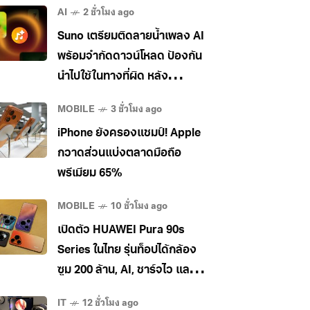
AI
2 ชั่วโมง ago
Suno เตรียมติดลายน้ำเพลง AI
พร้อมจำกัดดาวน์โหลด ป้องกัน
นำไปใช้ในทางที่ผิด หลัง
อุตสาหกรรมเพลงกดดันหนัก
MOBILE
3 ชั่วโมง ago
iPhone ยังครองแชมป์! Apple
กวาดส่วนแบ่งตลาดมือถือ
พรีเมียม 65%
MOBILE
10 ชั่วโมง ago
เปิดตัว HUAWEI Pura 90s
Series ในไทย รุ่นท็อปได้กล้อง
ซูม 200 ล้าน, AI, ชาร์จไว และใช้
5G ในไทยได้ เคาะราคาเริ่ม
IT
12 ชั่วโมง ago