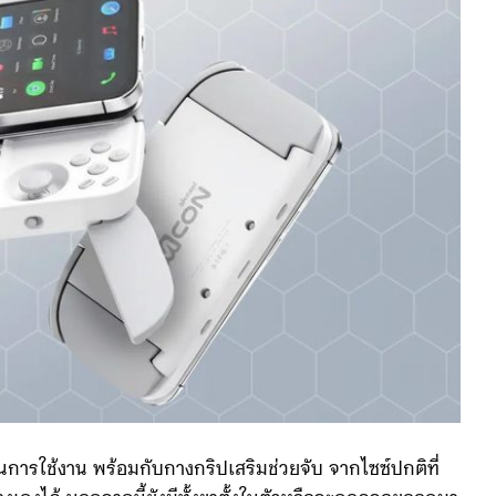
การใช้งาน พร้อมกับกางกริปเสริมช่วยจับ จากไซซ์ปกติที่