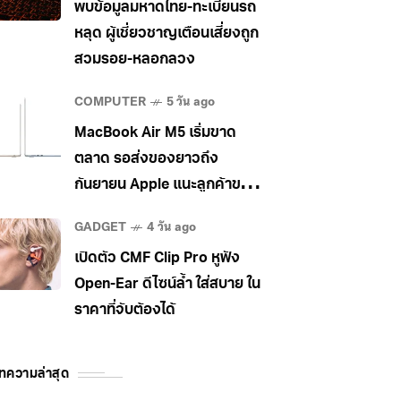
พบข้อมูลมหาดไทย-ทะเบียนรถ
หลุด ผู้เชี่ยวชาญเตือนเสี่ยงถูก
สวมรอย-หลอกลวง
COMPUTER
5 วัน ago
MacBook Air M5 เริ่มขาด
ตลาด รอส่งของยาวถึง
กันยายน Apple แนะลูกค้าขยับ
ไป MacBook Pro แทน
GADGET
4 วัน ago
เปิดตัว CMF Clip Pro หูฟัง
Open-Ear ดีไซน์ล้ำ ใส่สบาย ใน
ราคาที่จับต้องได้
ทความล่าสุด