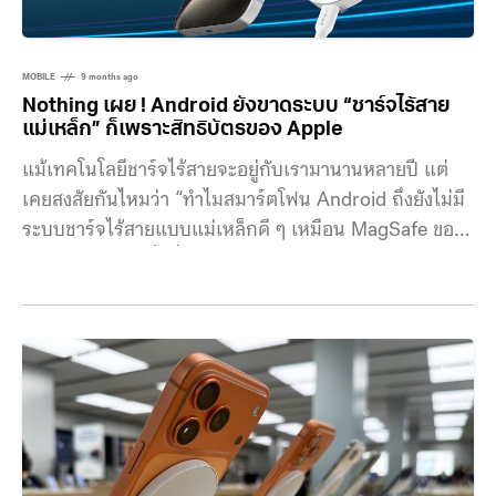
MOBILE
9 months ago
Nothing เผย ! Android ยังขาดระบบ “ชาร์จไร้สาย
แม่เหล็ก” ก็เพราะสิทธิบัตรของ Apple
แม้เทคโนโลยีชาร์จไร้สายจะอยู่กับเรามานานหลายปี แต่
เคยสงสัยกันไหมว่า “ทำไมสมาร์ตโฟน Android ถึงยังไม่มี
ระบบชาร์จไร้สายแบบแม่เหล็กดี ๆ เหมือน MagSafe ของ
Apple เสียที ?” ทั้งที่ทางเทคนิค การฝังคอยล์แม่เหล็กไว้
หลังบอดี้เครื่องดูไม่ใช่เรื่องซับซ้อน แต่เหตุผลเบื้องหลังกลับ
ไม่ธรรมดาอย่างที่คิด… Nothing แบรนด์สมาร์ตโฟนสุดอิน
ดี้เผย สาเหตุหลัก ๆ เกิดจากสิทธิบัตรของทาง Apple ที่
จำกัดโครงสร้างแม่เหล็กบางแบบ ทำให้การสร้างระบบ
ชาร์จไร้แบบสายแม่เหล็กจำเป็นต้องมีการลงทุนที่สูงเพื่อให้
ได้ประสิทธิภาพที่ดี ไม่ว่าจะตำแหน่งคอยล์ที่ต้องตรงกัน,
การออกแบบที่คำนึงถึงเรื่องความร้อนรวมไปถึงฟีเจอร์การ