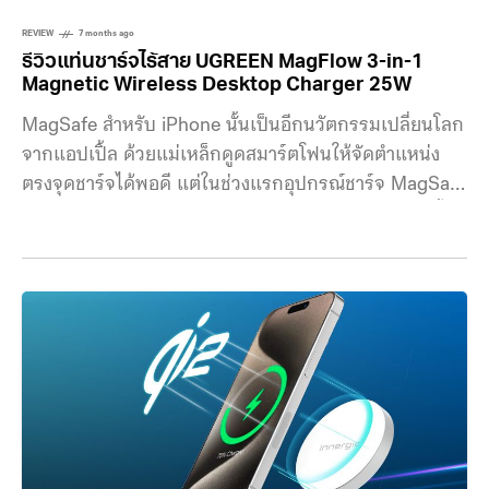
REVIEW
7 months ago
รีวิวแท่นชาร์จไร้สาย UGREEN MagFlow 3-in-1
Magnetic Wireless Desktop Charger 25W
MagSafe สำหรับ iPhone นั้นเป็นอีกนวัตกรรมเปลี่ยนโลก
จากแอปเปิ้ล ด้วยแม่เหล็กดูดสมาร์ตโฟนให้จัดตำแหน่ง
ตรงจุดชาร์จได้พอดี แต่ในช่วงแรกอุปกรณ์ชาร์จ MagSafe
ก็จัดว่าเข้าถึงยาก เพราะเป็นเทคโนโลยีเฉพาะของแอปเปิ้ล
ทำให้มีราคาแพง จนเมื่อ Apple ร่วมกับ Qi ร่วมกันพัฒนา
มาตรฐาน Qi2 มาตรฐานกลางของการชาร์จไร้สายที่มีแม่
เหล็กออกมา ทำให้เข้าถึงได้ง่ายขึ้น ในราคาที่ถูกลง และ
UGREEN ก็เปิดตัวผลิตภัณฑ์ชุดใหม่ที่รองรับ Qi2 25W
ออกมาในชื่อตระกูลว่า MagFlow ที่เราจะรีวิวตัวแท่นชาร์จ
แบบ 3 in 1