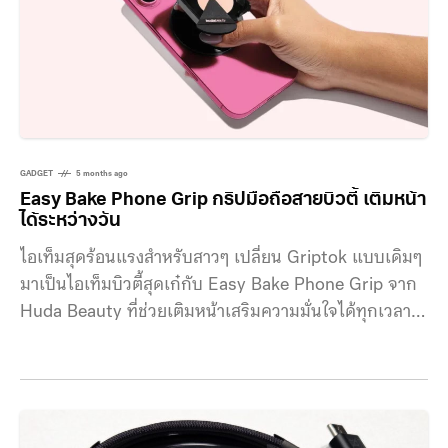
GADGET
5 months ago
Easy Bake Phone Grip กริปมือถือสายบิวตี้ เติมหน้า
ได้ระหว่างวัน
ไอเท็มสุดร้อนแรงสำหรับสาวๆ เปลี่ยน Griptok แบบเดิมๆ
มาเป็นไอเท็มบิวตี้สุดเก๋กับ Easy Bake Phone Grip จาก
Huda Beauty ที่ช่วยเติมหน้าเสริมความมั่นใจได้ทุกเวลาที่
ต้องการ หลายคนคงคุ้นเคยกับแป้งฝุ่นอัดแข็ง Easy Bake
Pressed Powder ไอเท็มขายดีของแบรนด์ Huda Beauty
ซึ่งขึ้นชื่อเรื่องการควบคุมความมันและทำให้ผิวดูเรียบเนียน
ราวกับใช้แอร์บรัช ตอนนี้แป้งเนื้อแมตต์ยอดฮิตนี้ถูกนำมาตี
ความใหม่ในรูปแบบที่คาดไม่ถึง ให้กลายเป็น Griptok ด้าม