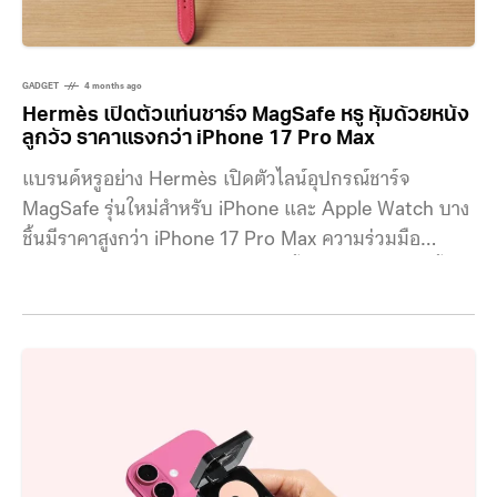
GADGET
4 months ago
Hermès เปิดตัวแท่นชาร์จ MagSafe หรู หุ้มด้วยหนัง
ลูกวัว ราคาแรงกว่า iPhone 17 Pro Max
แบรนด์หรูอย่าง Hermès เปิดตัวไลน์อุปกรณ์ชาร์จ
MagSafe รุ่นใหม่สำหรับ iPhone และ Apple Watch บาง
ชิ้นมีราคาสูงกว่า iPhone 17 Pro Max ความร่วมมือ
ระหว่าง Hermès และ Apple มีมาตั้งแต่ปี 2015 โดยทั้ง
สองแบรนด์ได้ร่วมกันออกแบบสายนาฬิกาสำหรับ Apple
Watch รุ่นพิเศษ และยังคงเป็นพาร์ทเนอร์กันอย่างต่อเนื่อง
จนถึงปัจจุบัน ดีไซน์ของแต่ละชิ้นยังคงเอกลักษณ์ของ
แบรนด์ ด้วยโลโก้ H บริเวณจุดชาร์จแม่เหล็กเพื่อช่วยจัด
ตำแหน่ง และการหุ้มด้วยหนังลูกวัว