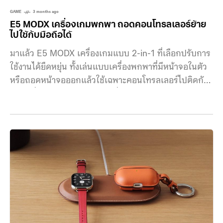
GAME
3 months ago
E5 MODX เครื่องเกมพกพา ถอดคอนโทรลเลอร์ย้าย
ไปใช้กับมือถือได้
มาแล้ว E5 MODX เครื่องเกมแบบ 2-in-1 ที่เลือกปรับการ
ใช้งานได้ยืดหยุ่น ทั้งเล่นแบบเครื่องพกพาที่มีหน้าจอในตัว
หรือถอดหน้าจอออกแล้วใช้เฉพาะคอนโทรลเลอร์ไปติดกับ
มือถือที่มี MagSafe กระแสเครื่องเล่นเกมพกพากลับมา
แรงอีกครั้งในช่วง 2 ปีที่ผ่านมา ทำให้มีอุปกรณ์รุ่นใหม่ ๆ
เปิดตัวออกมาอย่างต่อเนื่อง ตั้งแต่เครื่องสไตล์เรโทร ไป
จนถึงเครื่องประสิทธิภาพสูงที่สามารถเล่นเกมระดับ AAA
ได้ หนึ่งในผู้เล่นที่น่าจับตามองคือ GAMEMT ซึ่งเพิ่งเปิดตัว
เครื่องเกมพกพาระบบ Android ไปเมื่อเดือนก่อน พร้อม
จุดเด่นอย่างปุ่มควบคุมแบบหมุนที่แตกต่างจากตลาด
ล่าสุดทางบริษัทได้เผยโฉมเครื่องเล่นเกมรุ่นใหม่ในชื่อ E5
MODX ซึ่งต่อยอดมาจากรุ่น E5