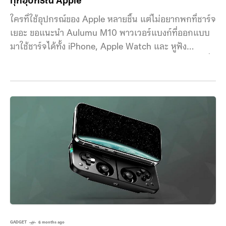
ทุกอุปกรณ์ Apple
ใครที่ใช้อุปกรณ์ของ Apple หลายชิ้น แต่ไม่อยากพกที่ชาร์จ
เยอะ ขอแนะนำ Aulumu M10 พาวเวอร์แบงก์ที่ออกแบบ
มาใช้ชาร์จได้ทั้ง iPhone, Apple Watch และ หูฟัง
AirPods ได้พร้อมกัน Aulumu M10 โดดเด่นด้วยดีไซน์ที่
ค่อนข้างล้ำ มาพร้อมความจุ 10,000mAh รองรับการจ่าย
ไฟผ่าน USB-C สูงสุด 35W ทั้งขาเข้าและขาออก ทำให้
สามารถชาร์จได้ตั้งแต่สมาร์ตโฟน แท็บเล็ต ไปจนถึง
แล็ปท็อปขนาดเล็กได้อย่างรวดเร็ว นอกจากนี้ยังรองรับการ
ชาร์จไร้สาย MagSafe
GADGET
6 months ago