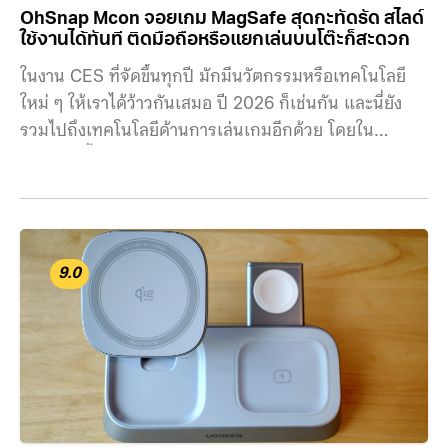
OhSnap Mcon จอยเกม MagSafe สุดกะทัดรัด สไลด์
ใช้งานได้ทันที ติดมือถือหรือแยกเล่นบนโต๊ะก็สะดวก
ในงาน CES ที่จัดขึ้นทุกปี มักมีนวัตกรรมหรือเทคโนโลยี
ใหม่ ๆ ให้เราได้ว้าวกันเสมอ ปี 2026 ก็เช่นกัน และนี่ยัง
รวมไปถึงเทคโนโลยีด้านการเล่นเกมอีกด้วย โดยใน
บทความนี้เราจะมาทำความรู้จักกับ ‘OhSnap Mcon’ จอย
เกมระบบ MagSafe สไลด์ติดหลังเครื่องก็ได้หรือจะแยก
เล่นแบบไร้สายก็สะดวก อีก 1 อุปกรณ์ที่น่าจับตามองในงาน
ครั้งนี้ ! สำหรับ OhSnap Mcon เป็นจอยเกมระบบ
MagSafe ที่ทำให้ผู้ใช้สามารถเปลี่ยนสมาร์ตโฟนให้กลาย
9.0
เป็นเครื่องเล่นเกมพกพาในเวลาเพียงไม่กี่วินาที โดยวิธีการ
ติดหลังเครื่องด้วยระบบแม่เหล็ก แทนที่การหนีบแบบจอย
รุ่นอื่น ๆ ในตลาด