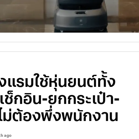
งแรมใช้หุ่นยนต์ทั้ง
เช็กอิน-ยกกระเป๋า-
ม่ต้องพึ่งพนักงาน
th ago