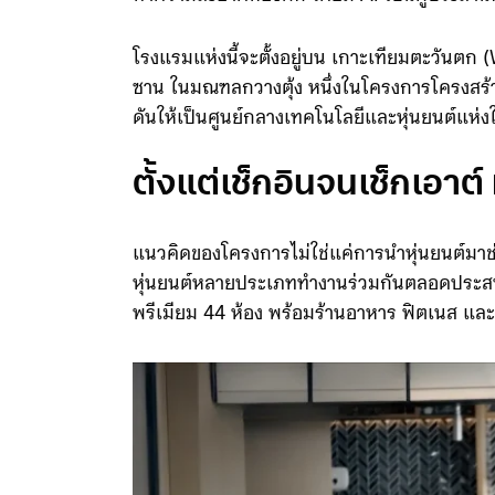
ทำความสะอาดห้องพัก โดยมี AI เป็นผู้ประสา
โรงแรมแห่งนี้จะตั้งอยู่บน เกาะเทียมตะวันตก (W
ซาน ในมณฑลกวางตุ้ง หนึ่งในโครงการโครงสร้างพ
ดันให้เป็นศูนย์กลางเทคโนโลยีและหุ่นยนต์แห่ง
ตั้งแต่เช็กอินจนเช็กเอาต์
แนวคิดของโครงการไม่ใช่แค่การนำหุ่นยนต์มาช
หุ่นยนต์หลายประเภททำงานร่วมกันตลอดประสบก
พรีเมียม 44 ห้อง พร้อมร้านอาหาร ฟิตเนส และพื้