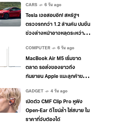
CARS
6 วัน ago
Tesla เจอสอบอีก! สหรัฐฯ
ตรวจรถกว่า 1.2 ล้านคัน ปมชิ้น
ช่วงล่างหน้าอาจหลุดระหว่าง
วิ่ง
COMPUTER
6 วัน ago
MacBook Air M5 เริ่มขาด
ตลาด รอส่งของยาวถึง
กันยายน Apple แนะลูกค้าขยับ
ไป MacBook Pro แทน
GADGET
4 วัน ago
เปิดตัว CMF Clip Pro หูฟัง
Open-Ear ดีไซน์ล้ำ ใส่สบาย ใน
ราคาที่จับต้องได้