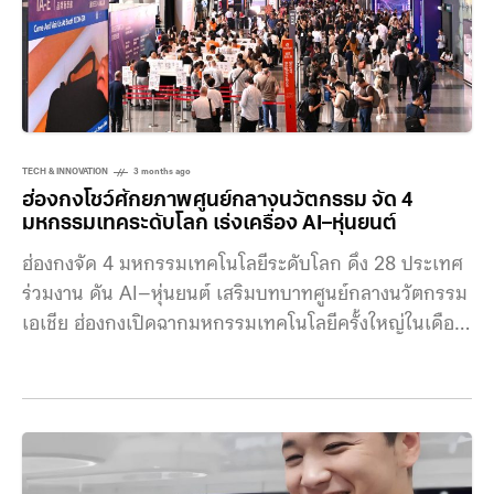
จนเช็กเอาต์ มีหุ่นยนต์ดูแลทุกขั้นตอน แนวคิดของโครงการ
ไม่ใช่แค่การนำหุ่นยนต์มาช่วยงานบางส่วนเหมือนโรงแรม
ทั่วไป
TECH & INNOVATION
3 months ago
ฮ่องกงโชว์ศักยภาพศูนย์กลางนวัตกรรม จัด 4
มหกรรมเทคระดับโลก เร่งเครื่อง AI–หุ่นยนต์
ฮ่องกงจัด 4 มหกรรมเทคโนโลยีระดับโลก ดึง 28 ประเทศ
ร่วมงาน ดัน AI–หุ่นยนต์ เสริมบทบาทศูนย์กลางนวัตกรรม
เอเชีย ฮ่องกงเปิดฉากมหกรรมเทคโนโลยีครั้งใหญ่ในเดือน
เมษายน ด้วยการจัด 4 งานหลัก ได้แก่ InnoEX, Hong
Kong Electronics Fair (Spring Edition), Hong Kong
International Lighting Fair (Spring Edition) และ
Smart