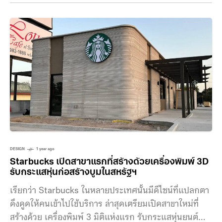
(CSAIL) ซึ่งใช้สำหรับช่วยให้หุ่นยนต์สามารถเรียนรู้การ
เคลื่อนไหว และควบคุมส่วนต่าง ๆ ของตนเอง โดยใช้ข้อมูล
ภาพจากกล้องเพียงตัวเดียวเท่านั้น แทนที่การใช้เซนเซอร์
ตรวจจับหรือโปรแกรมแบบซับซ้อนในอดีต หลักการดัง
กล่าวใกล้เคียงกับสิ่งที่มนุษย์ใช้ตาของเราในการเข้าใจสิ่ง
ต่าง ๆ อย่างการเคลื่อนไหวของร่างกายตนเอง แต่สำหรับ
หุ่นยนต์ถือว่าเป็นวิธีการแบบใหม่ กุญแจสำหรับของระบบนี้
คือ
DESIGN
1 year ago
Starbucks เปิดสาขาแรกที่สร้างด้วยเครื่องพิมพ์ 3D
รับกระแสหุ่นก่อสร้างบูมในสหรัฐฯ
เรียกว่า Starbucks ในหลายประเทศนั้นมีดีไซน์ที่แปลกตา
ดึงดูดให้คนเข้าไปใช้บริการ ล่าสุดเตรียมเปิดสาขาใหม่ที่
สร้างด้วย เครื่องพิมพ์ 3 มิติแห่งแรก รับกระแสหุ่นยนต์