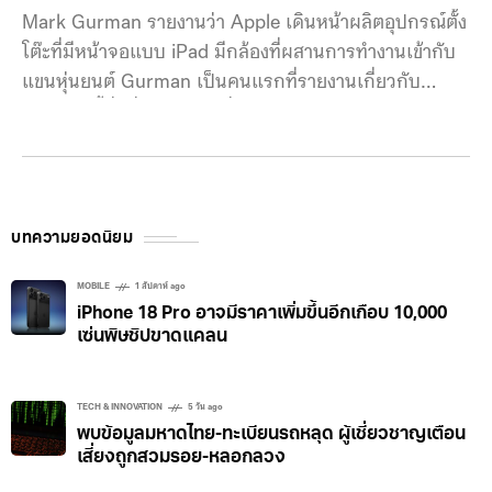
Mark Gurman รายงานว่า Apple เดินหน้าผลิตอุปกรณ์ตั้ง
โต๊ะที่มีหน้าจอแบบ iPad มีกล้องที่ผสานการทำงานเข้ากับ
แขนหุ่นยนต์ Gurman เป็นคนแรกที่รายงานเกี่ยวกับ
โครงการนี้ที่มีชื่อว่า J595 ซึ่งเป็นแหล่งรายได้ใหม่ นอกจาก
มือถือที่ตลาดเริ่มซบเซาลง ด้วยผลิตภัณฑ์สมาร์ตโฮมในรูป
แบบของแขนหุ่นยนต์ติดหน้าจอเข้าไปเพื่อสั่งงานเครื่องใช้
ในบ้านซึ่งตลาดนี้มี Amazon และ Google เป็นผู้เล่นราย
ใหญ่อยู่ ในจดหมายข่าว Power On ฉบับล่าสุด ทาง
บทความยอดนิยม
Gurman ได้เผยรายละเอียดเพิ่มขึ้น เทคโนโลยีบางส่วนที่
นำมาใช้จะโยกมาจากรถยนต์ไร้คนขับที่ถูกยกเลิกไปแล้ว
MOBILE
1 สัปดาห์ ago
iPhone 18 Pro อาจมีราคาเพิ่มขึ้นอีกเกือบ 10,000
Apple เชื่อว่าเทคโนโลยีพื้นฐานนี้สามารถนำไปใช้กับหุ่น
เซ่นพิษชิปขาดแคลน
ยนต์ได้ ซึ่ง J595 มีการทดสอบการใช้งานในรูปแบบใหม่ๆ
Apple เชื่อว่านี่อาจจะเป็นผลิตภัณฑ์ใหม่ที่หลายคนยังไม่รู้
ว่าสามารถแก้ปัญหาที่แต่ละคนมีได้
TECH & INNOVATION
5 วัน ago
พบข้อมูลมหาดไทย-ทะเบียนรถหลุด ผู้เชี่ยวชาญเตือน
เสี่ยงถูกสวมรอย-หลอกลวง