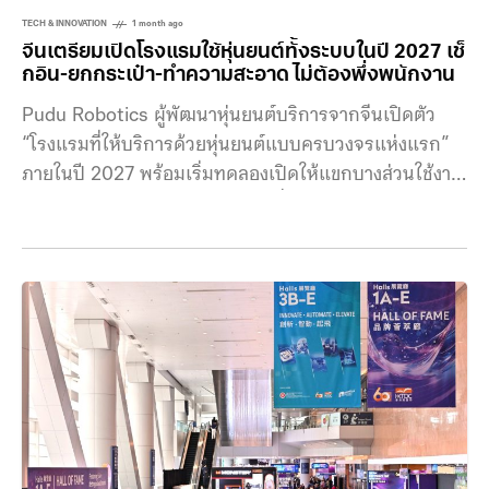
TECH & INNOVATION
1 month ago
จีนเตรียมเปิดโรงแรมใช้หุ่นยนต์ทั้งระบบในปี 2027 เช็
กอิน-ยกกระเป๋า-ทำความสะอาด ไม่ต้องพึ่งพนักงาน
Pudu Robotics ผู้พัฒนาหุ่นยนต์บริการจากจีนเปิดตัว
“โรงแรมที่ให้บริการด้วยหุ่นยนต์แบบครบวงจรแห่งแรก”
ภายในปี 2027 พร้อมเริ่มทดลองเปิดให้แขกบางส่วนใช้งาน
จริงในช่วงปลายปี 2026 ในอีกไม่กี่ปีข้างหน้าประสบการณ์
การเข้าพักในโรงแรมอาจเปลี่ยนไปอย่างสิ้นเชิง เมื่อบริษัท
หุ่นยนต์ของจีนเตรียมเปิดโรงแรมที่ให้บริการโดยหุ่นยนต์
แบบครบวงจร ตั้งแต่เช็กอิน รับกระเป๋า ส่งอาหาร ไปจนถึง
ทำความสะอาดห้องพัก โดยมี AI เป็นผู้ประสานการทำงาน
ทั้งหมด โรงแรมแห่งนี้จะตั้งอยู่บน เกาะเทียมตะวันตก
(West Artificial Island) ซึ่งเชื่อมต่อกับสะพาน เซินเจิ้น-
จงซาน ในมณฑลกวางตุ้ง หนึ่งในโครงการโครงสร้างพื้น
ฐานขนาดใหญ่ของจีน และอยู่ในพื้นที่ที่ได้รับการผลักดันให้
เป็นศูนย์กลางเทคโนโลยีและหุ่นยนต์แห่งใหม่ ตั้งแต่เช็กอิน