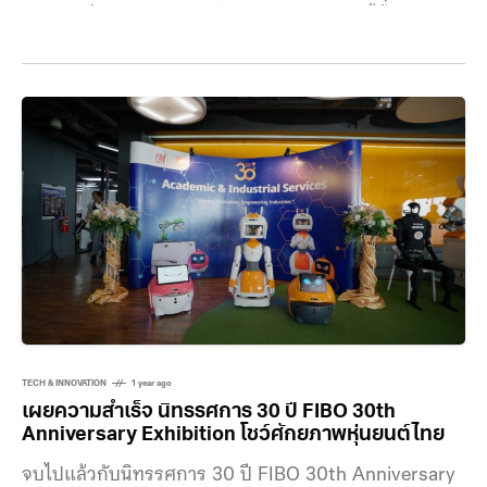
ก่อสร้างที่ได้รับความนิยมทั่วสหรัฐฯ สาขาใหม่นี้ตั้งอยู่ใน
เมือง Brownsville รัฐเท็กซัสในสหรัฐอเมริกา ซึ่งเริ่ม
ดำเนินการก่อสร้างมาตั้งแต่ช่วงปลายปี 2024 มาวันนี้ก็
ตกแต่งเรียบร้อยแล้ว พร้อมเปิดให้บริการตั้งแต่วันที่ 28
เมษายนที่ผ่านมา การก่อสร้าง Starbucks สาขานี้มี Peri
3D Construction บริษัทจากเยอรมันเป็นผู้รับผิดชอบ ซึ่ง
บริษัทนี้มีผลงานมาแล้วหลายชิ้น ไม่ว่าจะเป็น อาคารที่พิมพ์
เด้วยเครื่องพิมพ์สามมิติที่ใหญ่ที่สุดในยุโรป ด้วยการใช้
เครื่อง Cobod BOD2
TECH & INNOVATION
1 year ago
เผยความสำเร็จ นิทรรศการ 30 ปี FIBO 30th
Anniversary Exhibition โชว์ศักยภาพหุ่นยนต์ไทย
จบไปแล้วกับนิทรรศการ 30 ปี FIBO 30th Anniversary