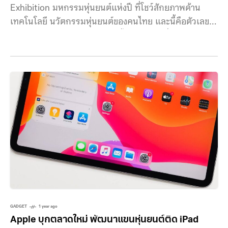
Exhibition มหกรรมหุ่นยนต์แห่งปี ที่โชว์สักยภาพด้าน
เทคโนโลยี นวัตกรรมหุ่นยนต์ของคนไทย และนี้คือตัวเลข
ความสำเร็จของการจัดงานในครั้ง ถ้าพูดถึงเรื่องหุ่นยนต์
แล้ว สถาบันวิทยาการหุ่นยนต์ภาคสนาม (ฟีโบ้)
มหาวิทยาลัยเทคโนโลยีพระจอมเกล้าธนบุรี (มจธ.) ถือเป็น
แถวหน้าของไทยเรื่องหุ่นยนต์และ AI ที่พัฒนาเทคโนโยี
และบุคลากรด้านนี้อย่างต่อเนื่อง ซึ่งหลายคนอาจจะเคย
ได้ยินชื่อในการเป็นตัวแทนลงแข่งขันหุ่นยนต์รายการต่างๆ
ที่ผ่านมานั้น FIBO ได้สร้างบุคลากรด้านวิศวกรหุ่นยนต์และ
ระบบอัตโนมัติทั้งระดับปริญญาตรี โท เอก มากกว่า 700
คน รวมถึงทำงานร่วมกับหน่วยงานอื่นๆทั้งภาครัฐและ
เอกชน พร้อมสร้างเครือข่ายพัฒนาหลักสูตรด้านหุ่นยนต์
GADGET
1 year ago
Apple บุกตลาดใหม่ พัฒนาแขนหุ่นยนต์ติด iPad