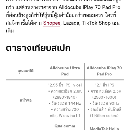
กว่า แต่ส่วนต่างราคาจาก Alldocube iPlay 70 Pad Pro
ที่ค่อนข้างสูงก็ทำให้รุ่นนี้คุ้มค่าน้อยกว่าพอสมควร ใครที่
สนใจหาซื้อได้ตาม
Shopee
, Lazada, TikTok Shop เช่น
เดิม
ตารางเทียบสเปก
Alldocube Ultra
Alldocube iPlay 70
คุณสมบัติ
Pad
Pad Pro
12.95 นิ้ว IPS In-cell
12.1 นิ้ว IPS
• ความละเอียด 2.8K
• ความละเอียด 2.5K
(2880×1840)
(2560×1600)
หน้าจอ
• รีเฟรชเรท
144Hz
• รีเฟรชเรท 90Hz
• ความสว่าง 700
• รองรับสี 1 พันล้านสี
nits, Widevine L1
(1 Billion colors)
Qualcomm
MediaTek Helio