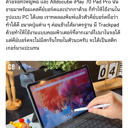
ด้วยจอที่ใหญ่พอ และ Alldocube iPlay 70 Pad Pro นั้น
ขายมาพร้อมเคสคีย์บอร์ดและปากกาด้วย ก็ทำให้ใช้งานใน
รูปแบบ PC ได้เลย เราทดลองพิมพ์แล้วตัวคีย์บอร์ดถือว่า
ทำได้ดี ขนาดปุ่มต่าง ๆ ค่อนข้างได้มาตรฐาน มี Trackpad
ด้วยทำให้ใช้งานแบบคอมพิวเตอร์ที่ลากเมาส์ไปมาในจอได้
แต่คีย์บอร์ดจะไม่มีสกรีนไทยในตัวนะครับ จะได้เป็นสติก
เกอร์มาแปะแทน