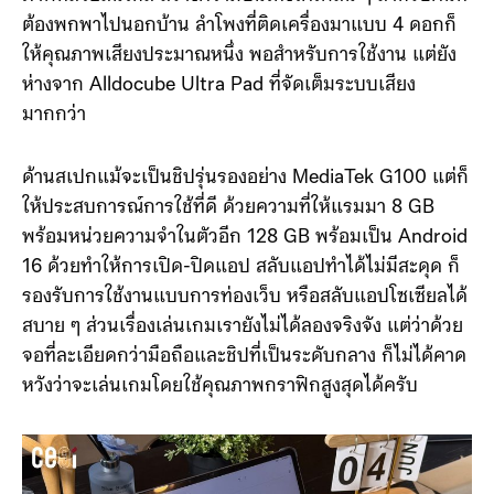
ต้องพกพาไปนอกบ้าน ลำโพงที่ติดเครื่องมาแบบ 4 ดอกก็
ให้คุณภาพเสียงประมาณหนึ่ง พอสำหรับการใช้งาน แต่ยัง
ห่างจาก Alldocube Ultra Pad ที่จัดเต็มระบบเสียง
มากกว่า
ด้านสเปกแม้จะเป็นชิปรุ่นรองอย่าง MediaTek G100 แต่ก็
ให้ประสบการณ์การใช้ที่ดี ด้วยความที่ให้แรมมา 8 GB
พร้อมหน่วยความจำในตัวอีก 128 GB พร้อมเป็น Android
16 ด้วยทำให้การเปิด-ปิดแอป สลับแอปทำได้ไม่มีสะดุด ก็
รองรับการใช้งานแบบการท่องเว็บ หรือสลับแอปโซเซียลได้
สบาย ๆ ส่วนเรื่องเล่นเกมเรายังไม่ได้ลองจริงจัง แต่ว่าด้วย
จอที่ละเอียดกว่ามือถือและชิปที่เป็นระดับกลาง ก็ไม่ได้คาด
หวังว่าจะเล่นเกมโดยใช้คุณภาพกราฟิกสูงสุดได้ครับ