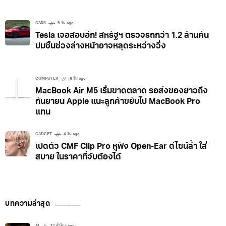
CARS
5 วัน ago
Tesla เจอสอบอีก! สหรัฐฯ ตรวจรถกว่า 1.2 ล้านคัน
ปมชิ้นช่วงล่างหน้าอาจหลุดระหว่างวิ่ง
COMPUTER
6 วัน ago
MacBook Air M5 เริ่มขาดตลาด รอส่งของยาวถึง
กันยายน Apple แนะลูกค้าขยับไป MacBook Pro
แทน
GADGET
4 วัน ago
เปิดตัว CMF Clip Pro หูฟัง Open-Ear ดีไซน์ล้ำ ใส่
สบาย ในราคาที่จับต้องได้
บทความล่าสุด