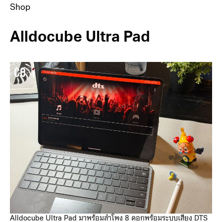
Shop
Alldocube Ultra Pad
Alldocube Ultra Pad มาพร้อมลำโพง 8 ดอกพร้อมระบบเสียง DTS