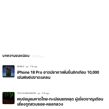
บทความยอดนิยม
MOBILE
7 วัน ago
iPhone 18 Pro อาจมีราคาเพิ่มขึ้นอีกเกือบ 10,000
เซ่นพิษชิปขาดแคลน
TECH & INNOVATION
4 วัน ago
พบข้อมูลมหาดไทย-ทะเบียนรถหลุด ผู้เชี่ยวชาญเตือน
เสี่ยงถูกสวมรอย-หลอกลวง