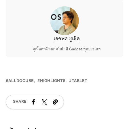
เอกพล ชูเชิด
ดูเนื้อหาด้านเทคโนโลยี Gadget ทุกประเภท
ALLDOCUBE
HIGHLIGHTS
TABLET
SHARE