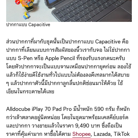
ปากกาแบบ Capacitive
ส่วนปากกาที่มากับชุดนั้นเป็นปากกาแบบ Capacitive คือ
ปากกาที่เลียนแบบการสัมผัสของนิ้วเรากับจอ ไม่ใช่ปากกา
แบบ S-Pen หรือ Apple Pencil ที่รองรับแรงกดนะครับ
โดยหัวปากกาจะเป็นแบบจานเหมือนปากกายุคก่อน ลองใช้
แล้วก็ใช้ง่ายดีใช้งานทั่วไปแบบไม่ต้องลงดีเทลมากได้สบาย
ๆ แล้วปากกาตัวนี้มีปากกาลูกลื่นปกติซ่อนมาให้ด้วย ใช้
เขียนในกระดาษได้เลย
Alldocube iPlay 70 Pad Pro มีน้ำหนัก 590 กรัม ก็หนัก
กว่าเจ้าตลาดอยู่นิดหน่อย โดยในชุดมาพร้อมเคสคีย์บอร์ด
และปากกา วางขายแล้วในราคา 9,490 บาท ซึ่งถือเป็น
ราคาที่คุ้มค่ามาก หาซื้อได้ตาม
Shopee
, Lazada, TikTok