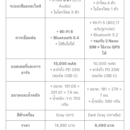
• ลำโพง
8 ตัว
(DTS
• ลำโพง 4 ตัว
ระบบเสียงและไมค์
Audio)
• ไมโครโฟน 1 ตัว
• ไมโครโฟน 3 ตัว
• Wi-Fi 5 (802.11
a/b/g/n/ac)
•
Wi-Fi 6
• Bluetooth 5.2
การเชื่อมต่อ
•
Bluetooth 5.4
•
รองรับ 2 Nano
• ใส่ซิมไม่ได้
SIM + ใช้งาน GPS
ได้
15,000 mAh
10,000 mAh
แบตเตอรี่และการ
• ชาร์จไว PD 33W
• ชาร์จไว PD 33W
ชาร์จ
(พอร์ต USB-C)
(พอร์ต USB-C)
• ขนาด: 191.08 ×
• ขนาด: 181 × 279 ×
291.61 × 7.6 มม.
ขนาดและน้ำหนัก
7 มม.
• น้ำหนัก: ราว 700
• น้ำหนัก: 590 กรัม
กรัม
สีตัวเครื่อง
Gray (เทา)
Dark Gray (เทาเข้ม)
ราคา
14,990 บาท
9,490 บาท