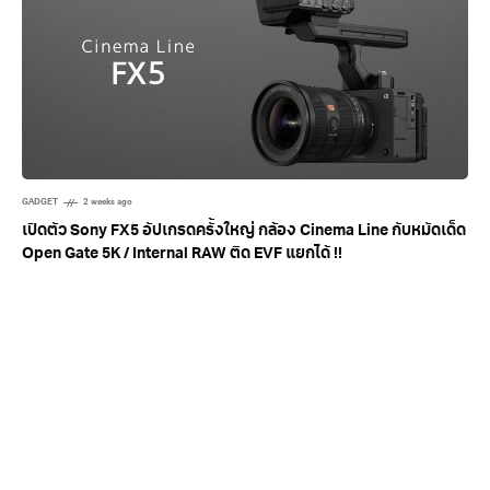
GADGET
2 weeks ago
เปิดตัว Sony FX5 อัปเกรดครั้งใหญ่ กล้อง Cinema Line กับหมัดเด็ด
Open Gate 5K / Internal RAW ติด EVF แยกได้ !!