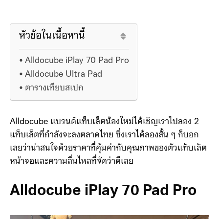
หัวข้อในเนื้อหานี้
Alldocube iPlay 70 Pad Pro
Alldocube Ultra Pad
ตารางเทียบสเปก
Alldocube แบรนด์แท็บเล็ตน้องใหม่ได้เชิญเราไปลอง 2
แท็บเล็ตที่กำลังจะลงตลาดไทย ซึ่งเราได้ลองสั้น ๆ ก็บอก
เลยว่าน่าสนใจด้วยราคาที่คุ้มค่ากับคุณภาพของตัวแท็บเล็ต
หน้าจอและความลื่นไหลที่จัดว่าดีเลย
Alldocube iPlay 70 Pad Pro