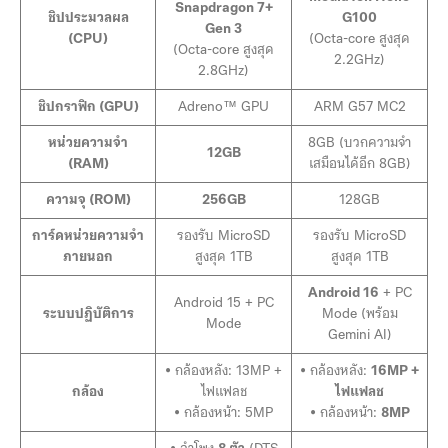
Snapdragon 7+
ชิปประมวลผล
G100
Gen 3
(CPU)
(Octa-core สูงสุด
(Octa-core สูงสุด
2.2GHz)
2.8GHz)
ชิปกราฟิก (GPU)
Adreno™ GPU
ARM G57 MC2
หน่วยความจำ
8GB (บวกความจำ
12GB
(RAM)
เสมือนได้อีก 8GB)
ความจุ (ROM)
256GB
128GB
การ์ดหน่วยความจำ
รองรับ MicroSD
รองรับ MicroSD
ภายนอก
สูงสุด 1TB
สูงสุด 1TB
Android 16
+ PC
Android 15 + PC
ระบบปฏิบัติการ
Mode (พร้อม
Mode
Gemini AI)
• กล้องหลัง: 13MP +
• กล้องหลัง:
16MP +
กล้อง
ไฟแฟลช
ไฟแฟลช
• กล้องหน้า: 5MP
• กล้องหน้า:
8MP