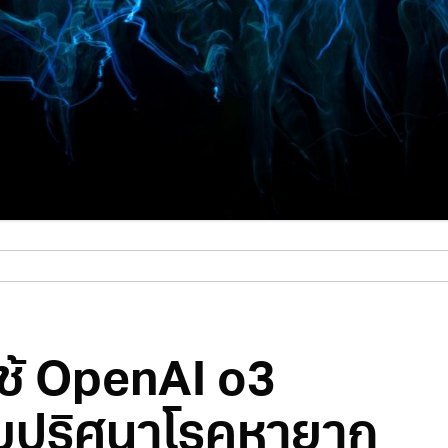
ใช้ OpenAI o3
ไขปริศนาโรคหายาก