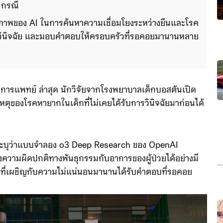
 กรณี 
ักยภาพของ AI ในการค้นหาความเชื่อมโยงระหว่างยีนและโรค 
วินิจฉัย และมอบคำตอบให้ครอบครัวที่รอคอยมานานหลาย
การแพทย์ ล่าสุด นักวิจัยจากโรงพยาบาลเด็กบอสตันเปิด
ุของโรคหายากในเด็กที่ไม่เคยได้รับการวินิจฉัยมาก่อนได้
ะบุว่าแบบจำลอง o3 Deep Research ของ OpenAI
งความผิดปกติทางพันธุกรรมกับอาการของผู้ป่วยได้อย่างมี
วที่เผชิญกับความไม่แน่นอนมานานได้รับคำตอบที่รอคอย