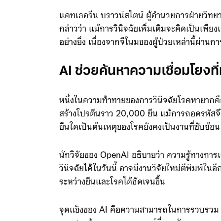
แคทเธอรีน บราวน์สไตน์ ผู้อำนวยการฝ่ายวิทย
กล่าวว่า แม้การวินิจฉัยเพิ่มเติมจะคิดเป็นเพียง
อย่างยิ่ง เนื่องจากจีโนมของผู้ป่วยเหล่านี้ผ่
AI ช่วยค้นหาความเชื่อมโยงที
หนึ่งในความท้าทายของการวินิจฉัยโรคหายากคือก
สร้างโปรตีนราว 20,000 ยีน แม้การถอดรหัสจีโ
ยีนใดเป็นต้นเหตุของโรคยังคงเป็นงานที่ซับซ้อน
นักวิจัยของ OpenAI อธิบายว่า ความรู้ทางการ
วินิจฉัยได้ในวันนี้ อาจมีงานวิจัยใหม่ตีพิมพ์ในอ
ระหว่างยีนและโรคได้ชัดเจนขึ้น
จุดแข็งของ AI คือความสามารถในการรวบรวม ว