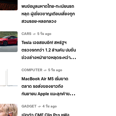
พบข้อมูลมหาดไทย-ทะเบียนรถ
หลุด ผู้เชี่ยวชาญเตือนเสี่ยงถูก
สวมรอย-หลอกลวง
CARS
5 วัน ago
Tesla เจอสอบอีก! สหรัฐฯ
ตรวจรถกว่า 1.2 ล้านคัน ปมชิ้น
ช่วงล่างหน้าอาจหลุดระหว่าง
วิ่ง
COMPUTER
5 วัน ago
MacBook Air M5 เริ่มขาด
ตลาด รอส่งของยาวถึง
กันยายน Apple แนะลูกค้าขยับ
ไป MacBook Pro แทน
GADGET
4 วัน ago
เปิดตัว CMF Clip Pro หูฟัง