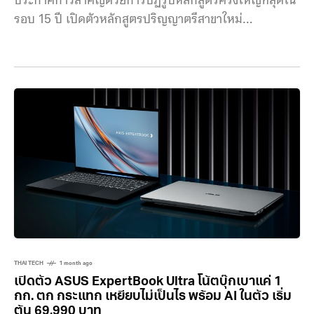
ประกาศก้าวสำคัญด้วยการปฏิรูปหลักสูตรครั้งใหญ่ที่สุดใน
รอบ 15 ปี เปิดตัวหลักสูตรปริญญาตรีสาขาใหม่
“เทคโนโลยีอาหารและการประกอบอาหารสร้างสรรค์
(Food Technology and Creative Culinary Arts)” มุ่ง
สร้างบัณฑิตสายพันธุ์ใหม่ในบทบาทสถาปนิกอาหาร (Food
Architect) เพื่อเติมเต็มช่องว่างในตลาดแรงงานและยก
ระดับอุตสาหกรรมอาหารแห่งอนาคตของไทยสู่เวทีระดับ
โลก วิกฤตขาดแคลนคน ดร.อรรถเวทย์ พฤกษ์สถาพร
อธิการบดีวิทยาลัยดุสิตธานี เปิดเผยว่า การเปิดหลักสูตรนี้
เกิดขึ้นท่ามกลางวิกฤตขาดแคลนกำลังคน โดยข้อมูลจาก
TDRI และ NXPO ระบุว่า ในช่วงปี 2568–2572
THAI TECH
1 month ago
เปิดตัว ASUS ExpertBook Ultra โน้ตบุ๊กเบาแค่ 1
กก. ตก กระแทก เหยียบไม่เป็นไร พร้อม AI ในตัว เริ่ม
ต้น 69,990 บาท