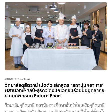
คนไทยมากมาย หลายคนอาจไม่เคยรู้ว่าไทยเรามีบริษัทที่
สร้างรถเพื่อการทหาร ต่อเรือ และผลิตโดรนได้ในประเทศ
ด้วย ยุทธศาสตร์ความมั่นคงและแนวคิดเทคโนโลยีสองทาง
(Dual-Use) งานในครั้งนี้มี พลเอก ธราพงษ์
CITIZEN
1 month ago
วิทยาลัยดุสิตธานี เปิดตัวหลักสูตร “สถาปนิกอาหาร”
ผสานวิทย์-ศิลป์-ธุรกิจ ดึงบิ๊กเอกชนร่วมปั้นบุคลากร
รับเมกะเทรนด์ Future Food
วิทยาลัยดุสิตธานี สถาบันการศึกษาชั้นนำในเครือดุสิตธานี