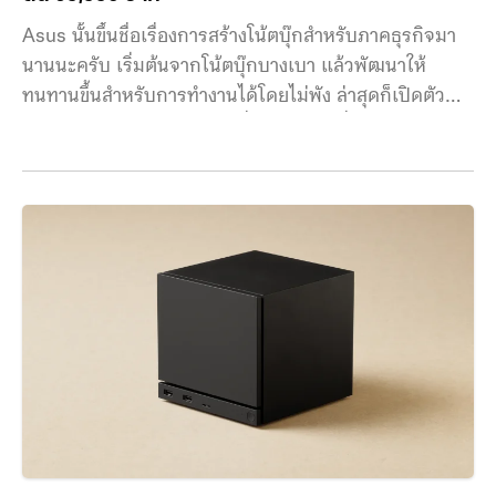
Asus นั้นขึ้นชื่อเรื่องการสร้างโน้ตบุ๊กสำหรับภาคธุรกิจมา
นานนะครับ เริ่มต้นจากโน้ตบุ๊กบางเบา แล้วพัฒนาให้
ทนทานขึ้นสำหรับการทำงานได้โดยไม่พัง ล่าสุดก็เปิดตัว
ASUS ExpertBook Ultra ที่อัดทุกอย่างที่เกินกว่าจะหาได้
ในโน้ตบุ๊กธุรกิจในเครื่องเดียว ทั้งความทึกทน เหยียบไม่พัง
ตกไม่เป็นไร จอระดับ Tandem OLED ที่สว่าง ลำโพงจัด
เต็มให้เสียงแน่น พอร์ตรอบเครื่องครบ ๆ ในน้ำหนักแค่ราว
1 กก. ซึ่งเบามากสำหรับโน้ตบุ๊กขนาด 14 นิ้วแบบนี้ Asus
เลยตั้งเป้าว่าจะเป็นแบรนด์คอมเมอร์เชียลอันดับ 1 ในไทย
ภายในปี 2027