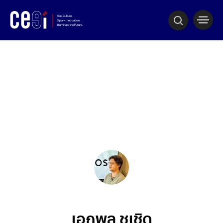
เอกพล ชูเชิด