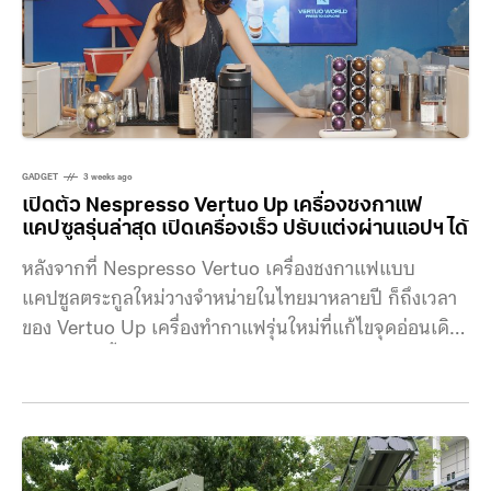
GADGET
3 weeks ago
เปิดตัว Nespresso Vertuo Up เครื่องชงกาแฟ
แคปซูลรุ่นล่าสุด เปิดเครื่องเร็ว ปรับแต่งผ่านแอปฯ ได้
หลังจากที่ Nespresso Vertuo เครื่องชงกาแฟแบบ
แคปซูลตระกูลใหม่วางจำหน่ายในไทยมาหลายปี ก็ถึงเวลา
ของ Vertuo Up เครื่องทำกาแฟรุ่นใหม่ที่แก้ไขจุดอ่อนเดิม
และทำให้ดีขึ้นไปอีก พร้อมดึง คิม โก-อึน นักแสดงชาว
เกาหลีใต้มาไทยในฐานะแบรนด์แอมบาสเดอร์ประจำ
ภูมิภาคเอเชีย ร่วมกับ ชมพู่-อารยา เอ ฮาร์เก็ต และ วิน-
เมธวิน โอภาสเอี่ยมขจร ในฐานะ Friends of Nespresso
ในงาน Nespresso Vertuo World ที่ ศูนย์การค้าสยามพา