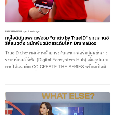
ENTERTAINMENT
2 weeks ago
ทรูไอดีดันแพลตฟอร์ม “ตาตั้ง by TrueID” รุกตลาดซี
รีส์แนวตั้ง ผนึกพันธมิตรระดับโลก DramaBox
TrueID ประกาศเดินหน้ายกระดับแพลตฟอร์มสู่ศูนย์กลาง
ระบบนิเวศดิจิทัล (Digital Ecosystem Hub) เต็มรูปแบบ
ภายใต้แนวคิด CO CREATE THE SERIES พร้อมเปิดตัว
แบรนด์ใหม่ “ตาตั้ง by TrueID” (Tatang by TrueID) มินิ
แอปพลิเคชันซีรีส์แนวตั้งที่มุ่งตอบโจทย์พฤติกรรมผู้ชมยุค
ดิจิทัล จับมือแพลตฟอร์มยักษ์ใหญ่ระดับโลกอย่าง
DramaBox นำร่องเสิร์ฟคอนเทนต์กว่า 40,000 ตอน
พร้อมผลักดันครีเอเตอร์ไทยสู่เวทีโลก คุณวินทร์รดิศ
กลศาสตร์เสนี กรรมการผู้จัดการ ทรู ไอดี