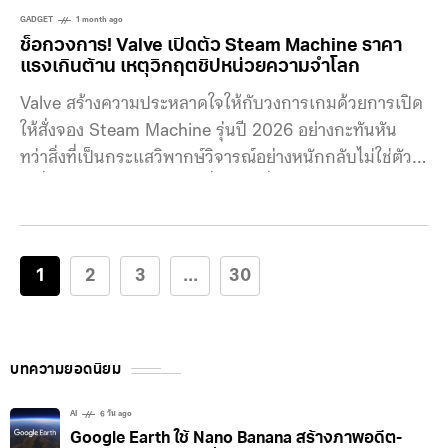
GADGET
1 month ago
ช็อกวงการ! Valve เปิดตัว Steam Machine ราคา
แรงเกินต้าน เหตุวิกฤตชิปหน่วยความจำโลก
Valve สร้างความประหลาดใจให้กับวงการเกมด้วยการเปิด
ให้สั่งจอง Steam Machine รุ่นปี 2026 อย่างกะทันหัน
ทว่าสิ่งที่เป็นกระแสวิพากษ์วิจารณ์อย่างหนักกลับไม่ใช่ตัว
เครื่อง แต่เป็นราคาเปิดตัวที่สูงกว่าที่แฟน ๆ คาดการณ์ไว้
มาก โดยรุ่นเริ่มต้นความจุ 512GB SSD เปิดราคามาที่
$1,049 (ประมาณ 35,000 บาท) ขณะที่รุ่นท็อปความจุ
2TB SSD พุ่งสูงถึง $1,349 (ประมาณ 45,000 บาท) ซึ่ง
1
2
3
...
30
แตกต่างจากกลยุทธ์ราคามิตรภาพที่ Valve เคยใช้ตอนเปิด
ตัว
บทความยอดนิยม
AI
6 วัน ago
Google Earth ใช้ Nano Banana สร้างภาพอดีต-