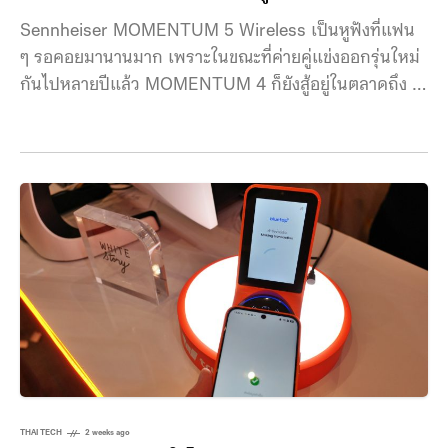
Sennheiser MOMENTUM 5 Wireless เป็นหูฟังที่แฟน
ๆ รอคอยมานานมาก เพราะในขณะที่ค่ายคู่แข่งออกรุ่นใหม่
กันไปหลายปีแล้ว MOMENTUM 4 ก็ยังสู้อยู่ในตลาดถึง 4
ปีเต็ม กว่าค่ายเยอรมันก็ตอบสนองความคาดหวังของแฟน
ๆ ด้วย MOMENTUM 5 หูฟังรุ่นใหม่ที่ดีกว่าเดิมแทบทุก
ด้าน และแม้ว่าจะเป็นตัวรองจาก Sennheiser HDB 630
ที่เราเคยรีวิวไป แต่ก็จูนเสียงมาเหมาะสำหรับผู้ใช้ทั่วไป
มากกว่า ใครที่ชอบเบสเยอะ ๆ ไม่ผิดหวังกับรุ่นใหม่นี้
แน่นอน ดีไซน์หูฟัง โดยรวมแล้ว
THAI TECH
2 weeks ago