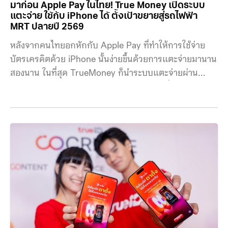
มาก่อน Apple Pay ในไทย! True Money เปิดระบบ
แตะจ่าย ใช้กับ iPhone ได้ ตั้งเป้าขยายสู่รถไฟฟ้า
MRT ปลายปี 2569
หลังจากคนไทยอกหักกับ Apple Pay ที่ทำให้การใช้จ่าย
บัตรเครดิตด้วย iPhone นั้นง่ายขึ้นด้วยการแตะจ่ายมานาน
สองนาน ในที่สุด TrueMoney ก็นำระบบแตะจ่ายผ่าน
NFC มาให้บริการในผ่านแอป TrueMoney ซึ่งสามารถใช้
งานได้ทั้ง iPhone (ยังมีข้อจำกัดอยู่) และ Android ซึ่งก็
ทำให้การชำระเงินทำได้รวดเร็วภายใน 6 วินาที พนักงานไม่
ต้องรอผู้ซื้อเปิดแอป เปิดหน้า QR เป็นเวลานาน และ
สะดวกมากขึ้น โดยผู้ใช้สามารถแตะจ่ายจากบัญชีธนาคารที่
ผูกไว้ใน True Money, เงินใน True