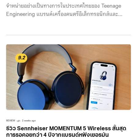
จำหน่ายอย่างเป็นทางการในประเทศไทยของ Teenage
Engineering แบรนด์เครื่องดนตรีอิเล็กทรอนิกส์และ
อุปกรณ์ประมวลผลเสียงจากประเทศสวีเดน พร้อมนำเข้า
ผลิตภัณฑ์ครบทุกกลุ่มโครงสร้าง ได้แก่ Field System, EP
Series และ Pocket Operator เพื่อตอบโจทย์กลุ่มนัก
ดนตรี โปรดิวเซอร์ และผู้สร้างสรรค์คอนเทนต์ทางเสียงที่
ต้องการอุปกรณ์ทำเพลงขนาดพกพา การเปิดตัวครั้งนี้ถือ
9.2
เป็นการนำผลิตภัณฑ์ของ Teenage Engineering เข้าสู่ช่อง
ทางจำหน่ายอย่างเป็นทางการในไทย พร้อมระบบรับประกัน
และบริการหลังการขาย โดยวางระดับราคาครอบคลุมตั้งแต่
ระดับเริ่มต้น ไปจนถึงระดับมืออาชีพ ไลน์อัปผลิตภัณฑ์ที่นำ
เข้ามาจำหน่ายในประเทศไทยแบ่งออกเป็น 3 กลุ่มหลัก
REVIEW
2 weeks ago
รีวิว Sennheiser MOMENTUM 5 Wireless สิ้นสุด
การรอคอยกว่า 4 ปีจากแบรนด์หูฟังเยอรมัน