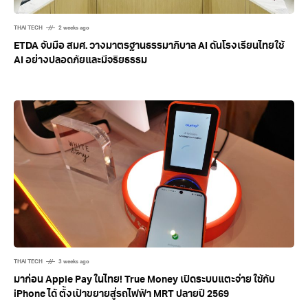
THAI TECH
2 weeks ago
ETDA จับมือ สมศ. วางมาตรฐานธรรมาภิบาล AI ดันโรงเรียนไทยใช้
AI อย่างปลอดภัยและมีจริยธรรม
THAI TECH
3 weeks ago