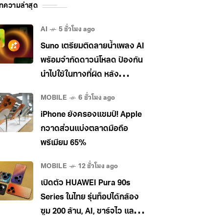
ทความล่าสุด
AI
5 ชั่วโมง ago
Suno เตรียมติดลายน้ำเพลง AI
พร้อมจำกัดดาวน์โหลด ป้องกัน
นำไปใช้ในทางที่ผิด หลัง
อุตสาหกรรมเพลงกดดันหนัก
MOBILE
6 ชั่วโมง ago
iPhone ยังครองแชมป์! Apple
กวาดส่วนแบ่งตลาดมือถือ
พรีเมียม 65%
MOBILE
12 ชั่วโมง ago
เปิดตัว HUAWEI Pura 90s
Series ในไทย รุ่นท็อปได้กล้อง
ซูม 200 ล้าน, AI, ชาร์จไว และใช้