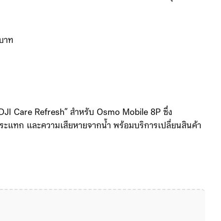
 2.35:1 ที่ให้ลุคภาพยนตร์ทันทีโดยไม่ต้องตัดต่อเพิ่ม
re และร้านค้าตัวแทนจำหน่าย โดยมีให้เลือก 3 ชุด คือ
 บาท
 “DJI Care Refresh” สำหรับ Osmo Mobile 8P ซึ่ง
ระแทก และความเสียหายจากน้ำ พร้อมบริการเปลี่ยนสินค้า