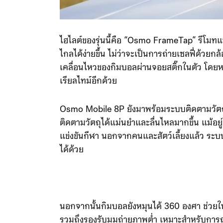
ไฮไลต์ของรุ่นนี้คือ “Osmo FrameTap” รีโมทแบ
ไกลได้ง่ายขึ้น ไม่ว่าจะเป็นการถ่ายเซลฟี่ด้ว
เคลื่อนไหวของกิมบอลผ่านจอยสติ๊กในตัว โด
เรียลไทม์อีกด้วย
Osmo Mobile 8P ยังมาพร้อมระบบติดตามวัตถุ
ติดตามวัตถุได้แม่นยำและลื่นไหลมากขึ้น แม้อยู
แข่งขันกีฬา นอกจากคนและสัตว์เลี้ยงแล้ว ระบ
ได้ด้วย