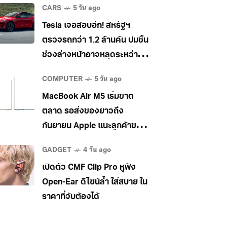
CARS
5 วัน ago
Tesla เจอสอบอีก! สหรัฐฯ
ตรวจรถกว่า 1.2 ล้านคัน ปมชิ้น
ช่วงล่างหน้าอาจหลุดระหว่าง
วิ่ง
COMPUTER
5 วัน ago
MacBook Air M5 เริ่มขาด
ตลาด รอส่งของยาวถึง
กันยายน Apple แนะลูกค้าขยับ
ไป MacBook Pro แทน
GADGET
4 วัน ago
เปิดตัว CMF Clip Pro หูฟัง
Open-Ear ดีไซน์ล้ำ ใส่สบาย ใน
ราคาที่จับต้องได้