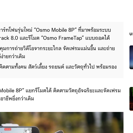
มาร์ทโฟนรุ่นใหม่ “Osmo Mobile 8P” ที่มาพร้อมระบบ
บ
Track 8.0 และรีโมต “Osmo FrameTap” แบบถอดได้ 
บคุมการถ่ายวิดีโอจากระยะไกล จัดเฟรมแม่นขึ้น และถ่าย
้ง่ายกว่าเดิม
ดตามทั้งคน สัตว์เลี้ยง รถยนต์ และวัตถุทั่วไป พร้อม
t สำหรับผู้ใช้ iPhone ให้ติดตามวัตถุผ่านแอปกล้องหลัก
Mobile 8P” แยกรีโมตได้ ติดตามวัตถุอัจฉริยะและจัดเฟรม
ออาชีพยิ่งกว่าเดิม