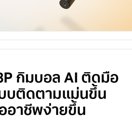
P กิมบอล AI ติดมือ
บบติดตามแม่นขึ้น
ออาชีพง่ายขึ้น