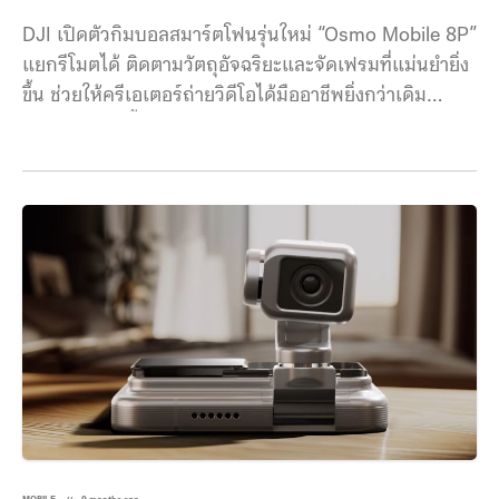
DJI เปิดตัวกิมบอลสมาร์ตโฟนรุ่นใหม่ “Osmo Mobile 8P”
แยกรีโมตได้ ติดตามวัตถุอัจฉริยะและจัดเฟรมที่แม่นยำยิ่ง
ขึ้น ช่วยให้ครีเอเตอร์ถ่ายวิดีโอได้มืออาชีพยิ่งกว่าเดิม
ไฮไลต์ของรุ่นนี้คือ “Osmo FrameTap” รีโมทแบบถอดได้
รุ่นใหม่ ที่ช่วยให้ผู้ใช้ควบคุมการถ่ายภาพจากระยะไกลได้
ง่ายขึ้น ไม่ว่าจะเป็นการถ่ายเซลฟี่ด้วยกล้องหลัง การกำกับ
มุมกล้อง หรือการควบคุมการซูมและการเคลื่อนไหวของกิม
บอลผ่านจอยสติ๊กในตัว โดยหน้าจอของรีโมทยังสามารถ
แสดงภาพจากสมาร์ทโฟนได้แบบเรียลไทม์อีกด้วย Osmo
Mobile 8P ยังมาพร้อมระบบติดตามวัตถุเวอร์ชันใหม่
ActiveTrack 8.0 ที่พัฒนาความสามารถให้ติดตามวัตถุได้
แม่นยำและลื่นไหลมากขึ้น แม้อยู่ในสถานการณ์ที่ซับซ้อน
เช่น คอนเสิร์ต งานอีเวนต์ หรือการแข่งขันกีฬา นอกจาก
คนและสัตว์เลี้ยงแล้ว