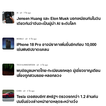
AI
7 วัน ago
Jensen Huang และ Elon Musk บอกเหมือนกันในวัน
เดียวกันว่าจีนจะเป็นผู้นำ AI ระดับโลก
MOBILE
5 วัน ago
iPhone 18 Pro อาจมีราคาเพิ่มขึ้นอีกเกือบ 10,000
เซ่นพิษชิปขาดแคลน
TECH & INNOVATION
2 วัน ago
พบข้อมูลมหาดไทย-ทะเบียนรถหลุด ผู้เชี่ยวชาญเตือน
เสี่ยงถูกสวมรอย-หลอกลวง
CARS
3 วัน ago
Tesla เจอสอบอีก! สหรัฐฯ ตรวจรถกว่า 1.2 ล้านคัน
ปมชิ้นช่วงล่างหน้าอาจหลุดระหว่างวิ่ง