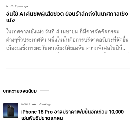
AI
2 years ago
จีนใช้ AI คืนชีพผู้เสียชีวิต ย้อนรำลึกถึงในเทศกาลเช็ง
เม้ง
ในเทศกาลเช้งเม้ง วันที่ 4 เมษายน ก็มีการจัดกิจกรรม
ต่างๆทั่วประเทศจีน หนึ่งในนั้นคือการบริจาคอวัยวะที่จัดขึ้น
เมืองฉงซิ่งทางตะวันตกเฉียงใต้ของจีน ความพิเศษในปีนี้คือ
การคืนชีพบุคคลอันเป็นที่รักกลับมามีชีวิตอีกครั้งด้วย AI ที่
Chongqing municipal human organ donation
memorial park จะมีการฉายภาพของบุคคลที่เสียชีวิตขึ้นจ
ขนาดใหญ่ ซึ้งภาพที่เห็นนั้นเป็นฝีมือของ AI ซึ่งได้รับความ
ยินยอมจากครอบครัวของผู้บริจาคอวัยวะแล้ว ถือเป็นส่วน
บทความยอดนิยม
หนึ่งของการรำลึกถึงพิเศษ ทำให้หลายคนได้เจอกับบุคคล
อันเป็นที่รักอีกครั้ง AI commemoration service ศูนย์
MOBILE
1 สัปดาห์ ago
iPhone 18 Pro อาจมีราคาเพิ่มขึ้นอีกเกือบ 10,000
จัดการการบริจาคอวัยวะในฉงชิ่งและกลุ่มนานาชาติ
เซ่นพิษชิปขาดแคลน
Fushouyuan ร่วมมือกันนำเทคโนโลยี AI