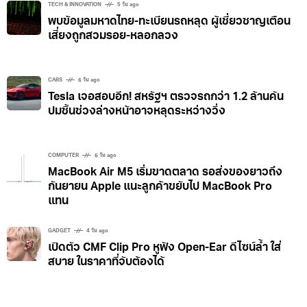
TECH & INNOVATION
5 วัน ago
พบข้อมูลมหาดไทย-ทะเบียนรถหลุด ผู้เชี่ยวชาญเตือน
เสี่ยงถูกสวมรอย-หลอกลวง
CARS
6 วัน ago
Tesla เจอสอบอีก! สหรัฐฯ ตรวจรถกว่า 1.2 ล้านคัน
ปมชิ้นช่วงล่างหน้าอาจหลุดระหว่างวิ่ง
COMPUTER
6 วัน ago
MacBook Air M5 เริ่มขาดตลาด รอส่งของยาวถึง
กันยายน Apple แนะลูกค้าขยับไป MacBook Pro
แทน
GADGET
4 วัน ago
เปิดตัว CMF Clip Pro หูฟัง Open-Ear ดีไซน์ล้ำ ใส่
สบาย ในราคาที่จับต้องได้