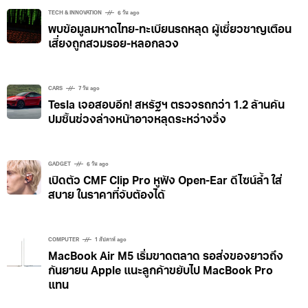
TECH & INNOVATION
6 วัน ago
พบข้อมูลมหาดไทย-ทะเบียนรถหลุด ผู้เชี่ยวชาญเตือน
เสี่ยงถูกสวมรอย-หลอกลวง
CARS
7 วัน ago
Tesla เจอสอบอีก! สหรัฐฯ ตรวจรถกว่า 1.2 ล้านคัน
ปมชิ้นช่วงล่างหน้าอาจหลุดระหว่างวิ่ง
GADGET
6 วัน ago
เปิดตัว CMF Clip Pro หูฟัง Open-Ear ดีไซน์ล้ำ ใส่
สบาย ในราคาที่จับต้องได้
COMPUTER
1 สัปดาห์ ago
MacBook Air M5 เริ่มขาดตลาด รอส่งของยาวถึง
กันยายน Apple แนะลูกค้าขยับไป MacBook Pro
แทน