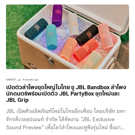
ลงให้พกพาสะดวกขึ้น ตอบโจทย์งานปาร์ตี้และการใช้งาน
กลางแจ้ง ภายในของ JBL Boombox 4 นั้นเปลี่ยนการ
ออกแบบไดรเวอร์ใหม่ โดยมีวูฟเฟอร์ให้เสียงต่ำ 2 ตัว และ
ทวีตเตอร์สำหรับเสียงแหลม
GADGET
9 months ago
เปิดตัวลำโพงชุดใหญ่ในไทย ชู JBL Bandbox ลำโพง
นักดนตรีพร้อมเปิดตัว JBL PartyBox ชุดใหม่และ
JBL Grip
JBL เปิดตัวผลิตภัณฑ์ใหม่ในไทยอีกเพียบ โดยบริษัท มหา
จักรดีเวลอปเมนท์ จำกัด ได้จัดงาน “JBL Exclusive
Sound Preview” เพื่อโชว์ลำโพงและหูฟังรุ่นใหม่ ซึ่งมา