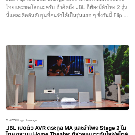
ไทยและของโลกนะครับ ถ้าคิดถึง JBL ก็ต้องมีลำโพง 2 รุ่น
นี้แหละติดอันดับรุ่นที่คนจำได้เป็นรุ่นแรก ๆ ซึ่งวันนี้ Flip 7
และ Charge 6 รุ่นล่าสุดก็เดินทางมาถึงไทยเรียบร้อย
พร้อมให้ซื้อหากันได้แล้ว JBL Flip 7 ดังกว่าเดิม ทนกว่า
เดิม ดีไซน์ของ JBL Flip 7 ยังคงเป็นลำโพงทรงกระบอก
เหมือนเดิม
THAI TECH
1 year ago
JBL เปิดตัว AVR ตระกูล MA และลำโพง Stage 2 ใน
ไทย ชูระบบ Home Theater ที่สวยเหมาะกับไลฟ์สไตล์