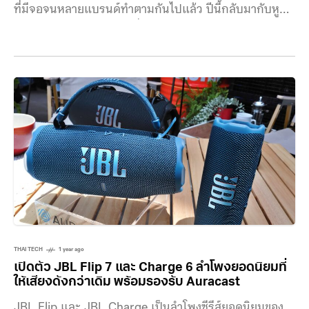
ที่มีจอจนหลายแบรนด์ทำตามกันไปแล้ว ปีนี้กลับมากับหูฟัง
ครอบหัว JBL Tour M3 ที่มีกล่องส่งสัญญาณหรือ
Transmitter พร้อมจอมาด้วย และหูฟังแบบ TWS อย่าง
JBL Tour Pro 3 ที่ตัวเคสซึ่งก็ยังมีจออยู่นั้นทำตัวเป็นกล่อง
Transmitter ได้ด้วย ช่วยแก้ปัญหาการเชื่อมต่อกับ
อุปกรณ์ที่ไม่มี Bluetooth เช่น ระบบความบันเทิงบนเครื่อง
บิน ให้สามารถฟังเพลงที่ไหนก็ได้ ไม่มีข้อจำกัด หัวใจสำคัญ
ของหูฟังตระกูล
THAI TECH
1 year ago
เปิดตัว JBL Flip 7 และ Charge 6 ลำโพงยอดนิยมที่
ให้เสียงดังกว่าเดิม พร้อมรองรับ Auracast
JBL Flip และ JBL Charge เป็นลำโพงซีรีส์ยอดนิยมของ