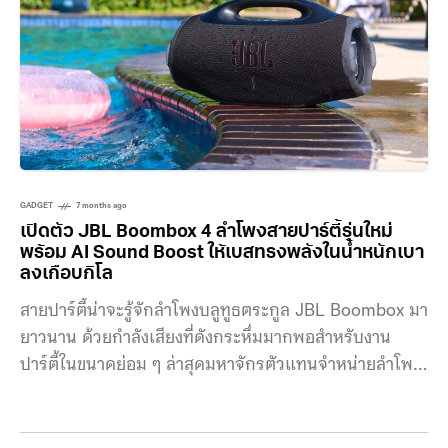
Live
GADGET
7 months ago
เปิดตัว JBL Boombox 4 ลำโพงสายปาร์ตี้รุ่นใหม่
พร้อม AI Sound Boost ให้เบสทรงพลังในน้ำหนักเบา
ลงเกือบกิโล
สายปาร์ตี้น่าจะรู้จักลำโพงบลูทูธตระกูล JBL Boombox มา
ยาวนาน ด้วยกำลังเสียงที่ดังกระหึ่มมากพอสำหรับงาน
ปาร์ตี้ในขนาดย่อม ๆ ล่าสุดมหาจักรตัวแทนจำหน่ายลำโพง
JBL ในไทยได้เปิดตัว JBL Boombox 4 โดยปรับปรุง
ไดรเวอร์ภายในใหม่หมด พร้อมฟีเจอร์ AI Sound Boost
ช่วยจูนเสียงเบส พร้อมแบตเตอรี่ที่อึดขึ้น แต่มีน้ำหนักเบา