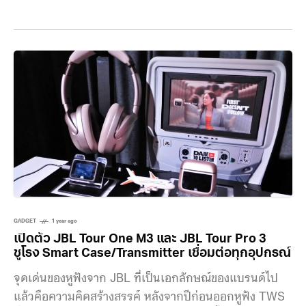
ครบตั้งแต่ลำโพงปาร์ตี้ในกลุ่ม JBL PartyBox, ลำโพงพก
พากลุ่ม JBL Grip, หูฟัง Open-Ear ชุดใหม่ และลำโพง
ไลน์ใหม่คือ JBL BandBox สำหรับนักดนตรี ซึ่งงานนี้จัดขึ้น
ณ M-Hall อาคารมหาจักรฯ สำนักงานใหญ่ (นานา)
GADGET
1 year ago
เปิดตัว JBL Tour One M3 และ JBL Tour Pro 3
ชูโรง Smart Case/Transmitter เชื่อมต่อทุกอุปกรณ์
จุดเด่นของหูฟังจาก JBL ที่เป็นเอกลักษณ์ของแบรนด์ไป
แล้วคือความคิดสร้างสรรค์ หลังจากปีก่อนออกหูฟัง TWS