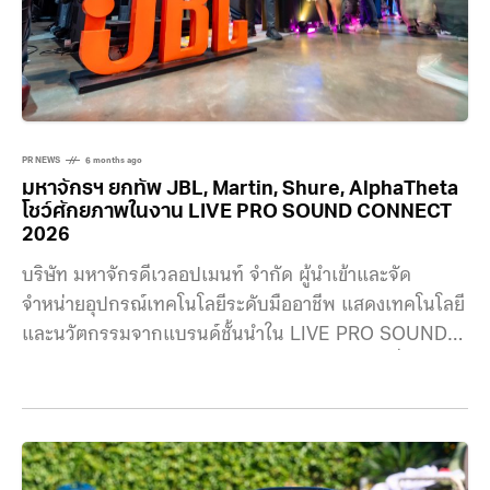
PR NEWS
6 months ago
มหาจักรฯ ยกทัพ JBL, Martin, Shure, AlphaTheta
โชว์ศักยภาพในงาน LIVE PRO SOUND CONNECT
2026
บริษัท มหาจักรดีเวลอปเมนท์ จำกัด ผู้นำเข้าและจัด
จำหน่ายอุปกรณ์เทคโนโลยีระดับมืออาชีพ แสดงเทคโนโลยี
และนวัตกรรมจากแบรนด์ชั้นนำใน LIVE PRO SOUND
CONNECT 2026 งานแสดงเทคโนโลยีและเวทีเชื่อมต่อ
องค์ความรู้ด้าน Live Sound Production แบบครบวงจร
ซึ่งจัดขึ้นเมื่อวันที่ 21 มกราคม 2569 ที่ผ่านมา ณ
Centerpoint Studio ภายในงาน มหาจักรฯ ได้เนรมิต
พื้นที่ในโซน Solution Showcase ให้กลายเป็นศูนย์รวม