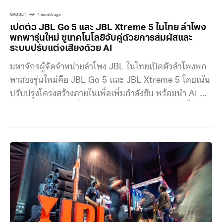
GADGET
1 month ago
เปิดตัว JBL Go 5 และ JBL Xtreme 5 ในไทย ลำโพง
พกพารุ่นใหม่ ชูเทคโนโลยีจับคู่ด้วยการสัมผัสและ
ระบบปรับแต่งเสียงด้วย AI
มหาจักรผู้จัดจำหน่ายลำโพง JBL ในไทยเปิดตัวลำโพงพก
พาสองรุ่นใหม่คือ JBL Go 5 และ JBL Xtreme 5 โดยเน้น
ปรับปรุงโครงสร้างภายในเพื่อเพิ่มกำลังขับ พร้อมนำ AI มา
ใช้และฟังก์ชันการเชื่อมต่อรูปแบบใหม่ให้ใช้งานง่ายขึ้น
JBL Go 5 ลำโพงขนาดพกพารุ่นเริ่มต้นอย่าง JBL Go 5
ปรับเปลี่ยนรูปทรงภายนอกโดยใช้การออกแบบโลโก้แบบ
ทรงเว้า ซึ่งเพิ่มประสิทธิภาพการกระจายเสียงให้ดังขึ้น 10%
เมื่อเทียบกับรุ่นก่อนหน้า นอกจากนี้ยังมีความสามารถใหม่
คือ ตัวเครื่องผ่านมาตรฐานกันน้ำและกันฝุ่นระดับ IP68
พร้อมเสริมขอบยางกันกระแทก วางจำหน่ายในราคา