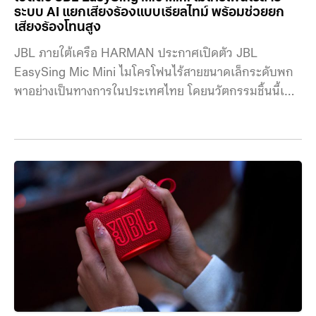
ระบบ AI แยกเสียงร้องแบบเรียลไทม์ พร้อมช่วยยก
เสียงร้องโทนสูง
JBL ภายใต้เครือ HARMAN ประกาศเปิดตัว JBL
EasySing Mic Mini ไมโครโฟนไร้สายขนาดเล็กระดับพก
พาอย่างเป็นทางการในประเทศไทย โดยนวัตกรรมชิ้นนี้เน้น
การนำระบบประมวลผลปัญญาประดิษฐ์ (AI) มาใช้ในการ
แยกสัญญาณเสียงและตัดเสียงร้องออกจากไฟล์เพลงแบบ
เรียลไทม์ วางจำหน่ายในราคา 6,590 บาท ผ่านตัวแทน
จำหน่ายในไทย บจก. มหาจักรดีเวลอปเมนท์ เทคโนโลยี
ประมวลผล AI และคุณสมบัติด้านเสียง JBL EasySing
Mic Mini ติดตั้งอัลกอริทึม JBL EasySing ทำงานร่วมกับ
ชิปประมวลผล AI