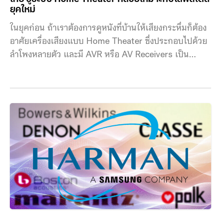
ยุคใหม่
ในยุคก่อน ถ้าเราต้องการดูหนังที่บ้านให้เสียงกระหึ่มก็ต้อง
อาศัยเครื่องเสียงแบบ Home Theater ซึ่งประกอบไปด้วย
ลำโพงหลายตัว และมี AVR หรือ AV Receivers เป็น
ศูนย์กลางในการรับและกระจายเสียงออกไปถึงลำโพงลูก
ซึ่งพอเข้ายุค Soundbar ก็อาจจะเห็นชุด Home Theater
เต็มระบบกันน้อยลง แต่ก็ต้องยอมรับว่าถ้าต้องการคุณภาพ
เสียงสูงสุดจริง ๆ ที่เป็นไปได้ในบ้าน ชุด AVR และ Home
Theater ก็ยังเป็นตัวเลือกที่ดีกว่า Soundbar วันนี้บริษัท
มหาจักรดีเวลอปเมนท์ จำกัด