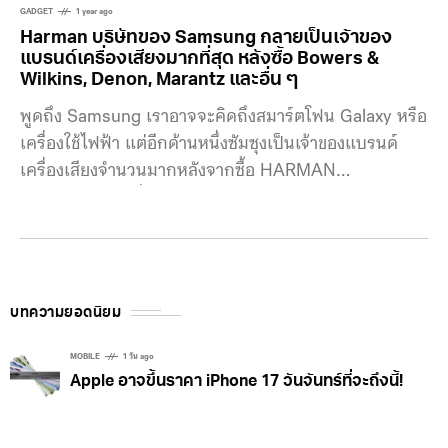
GADGET
1 year ago
Harman บริษัทของ Samsung กลายเป็นเจ้าของ
แบรนด์เครื่องเสียงมากที่สุด หลังซื้อ Bowers &
Wilkins, Denon, Marantz และอื่น ๆ
พูดถึง Samsung เราอาจจะคิดถึงสมาร์ตโฟน Galaxy หรือ
เครื่องใช้ไฟฟ้า แต่อีกด้านหนึ่งซัมซุงเป็นเจ้าของแบรนด์
เครื่องเสียงจำนวนมากหลังจากซื้อ HARMAN
International เมื่อปี 2017 แบรนด์อย่าง Harman /
Kardon, JBL หรือ AKG ก็มาอยู่ในพอร์ตของซัมซุง และ
ล่าสุด HARMAN ก็ได้ซื้อธุรกิจเครื่องเสียงเพิ่มเติมจาก
Masimo ทำให้แบรนด์ไฮเอนอย่าง Bowers & Wilkins,
Denon หรือ Marantz กลายเป็นของซัมซุงด้วย
บทความยอดนิยม
MOBILE
1 วัน ago
Apple อาจขึ้นราคา iPhone 17 วันจันทร์ที่จะถึงนี้!