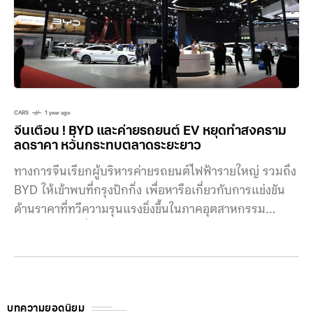
CARS
1 year ago
จีนเตือน ! BYD และค่ายรถยนต์ EV หยุดทำสงคราม
ลดราคา หวั่นกระทบตลาดระยะยาว
ทางการจีนเรียกผู้บริหารค่ายรถยนต์ไฟฟ้ารายใหญ่ รวมถึง
BYD ให้เข้าพบที่กรุงปักกิ่ง เพื่อหารือเกี่ยวกับการแข่งขัน
ด้านราคาที่ทวีความรุนแรงยิ่งขึ้นในภาคอุตสาหกรรม
รถยนต์ไฟฟ้า ซึ่งอาจทำให้เกิดผลเสียต่ออุตสาหกรรมใน
ระยะยาว การประชุมครั้งนี้จัดขึ้นโดยกระทรวงอุตสาหกรรม
และเทคโนโลยีสารสนเทศของจีน ร่วมกับหน่วยงานกำกับ
ดูแลตลาด และหน่วยงานวางแผนเศรษฐกิจระดับสูงสุดของ
ประเทศ ตามรายงานมีผู้บริหารจากค่ายรถยนต์ EV ราย
บทความยอดนิยม