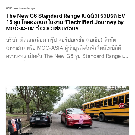
CARS
9 months ago
The New G6 Standard Range เปิดตัว! รวมรถ EV
15 รุ่น ให้ลองขับขี่ ในงาน ‘Electrified Journey by
MGC-ASIA’ ที่ CDC เลียบด่วนฯ
บริษัท มิลเลนเนียม กรุ๊ป คอร์ปอเรชั่น (เอเชีย) จำกัด
(มหาชน) หรือ MGC-ASIA ผู้นำธุรกิจไลฟ์สไตล์โมบิลิตี้
ครบวงจร เปิดตัว The New G6 รุ่น Standard Range เอ
สยูวีรุ่นเริ่มต้น ในราคาถูกลงหลักแสน แต่ได้ออปชันเกือบ
ครบเท่ารุ่นท็อป พร้อมขนขบวนรถยนต์ไฟฟ้ามาให้ทดสอบ
กันแบบครบๆ ที่เดียว กว่า 7 แบรนด์ 15 รุ่น ตั้งแต่รุ่นเล็ก
ไปจนถึงพี่ใหญ่ ประกอบด้วย เอ็กซ์เผิง