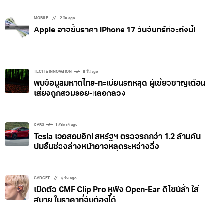
ใหญ่ถูกเรียกเข้าร่วมประชุมในครั้งนี้มากกว่า 12 ค่าย รวม
ถึง BYD, Xiaomi, Geely และ Chery การร่วมมือกันของ
MOBILE
2 วัน ago
Apple อาจขึ้นราคา iPhone 17 วันจันทร์ที่จะถึงนี้!
ทางการในครั้งนี้ถือเป็นเหตุการณ์ที่เกิดขึ้นได้ยาก ชี้ให้เห็น
ว่าเหล่าผู้นำระดับสูงสนใจในประเด็นนี้เพียงโดยเน้นย้ำกับ
ค่ายรถยนต์ไฟฟ้าว่าควร “ควบคุมตัวเอง” และไม่ควรขาย
รถยนต์ในราคาที่ต่ำกว่าต้นทุนหรือเสนอส่วนลดที่ไม่สม
TECH & INNOVATION
6 วัน ago
พบข้อมูลมหาดไทย-ทะเบียนรถหลุด ผู้เชี่ยวชาญเตือน
เหตุผล พร้อมยังกล่าวถึงปัญหาอื่น ๆ อย่าง ‘รถศูนย์ไมล์’
เสี่ยงถูกสวมรอย-หลอกลวง
รถใหม่ที่ถูกจอดไว้โดยไม่ถูกใช้งานแต่นับเป็นยอดขาย และ
ภาระหนี้สิ้นที่เพิ่มขึ้นจากการค้างชำระกับทางซัพพลายเออร์
CARS
1 สัปดาห์ ago
Tesla เจอสอบอีก! สหรัฐฯ ตรวจรถกว่า 1.2 ล้านคัน
ปมชิ้นช่วงล่างหน้าอาจหลุดระหว่างวิ่ง
GADGET
6 วัน ago
เปิดตัว CMF Clip Pro หูฟัง Open-Ear ดีไซน์ล้ำ ใส่
สบาย ในราคาที่จับต้องได้