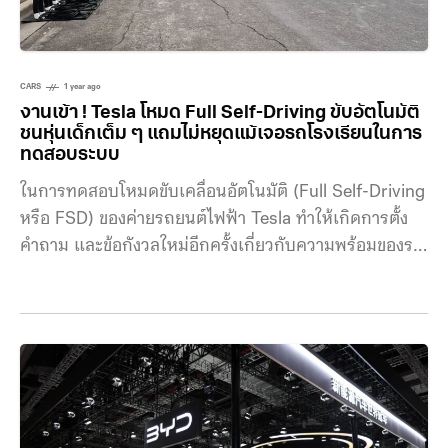
CARS
1 year ago
งานเข้า ! Tesla โหมด Full Self-Driving ขับอัตโนมัติ
ชนหุ่นเด็กเต็ม ๆ แถมไม่หยุดแม้เจอรถโรงเรียนในการ
ทดสอบระบบ
ในการทดสอบโหมดขับเคลื่อนอัตโนมัติ (Full Self-Driving
หรือ FSD) ของค่ายรถยนต์ไฟฟ้า Tesla ทำให้เกิดการตั้ง
คำถาม และข้อกังวลใหม่อีกครั้งเกี่ยวกับความพร้อมของรถ
EV แบบไร้คนขับบนท้องถนน ก่อนหน้าจะมีการเปิดตัว
Cybercab รถ EV ไร้คนขับแบบเต็มรูปแบบเพียงไม่กี่วัน
จากรายงานล่าสุดระบุว่า Tesla อาจชะลอการเปิดตัว
Cybercab ออกไปก่อน เนื่องจากการทดสอบระบบ FSD
โดยกลุ่ม The Dawn Project ร่วมกับ Tesla Takedown