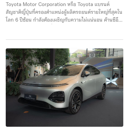
Toyota Motor Corporation หรือ Toyota แบรนด์
สัญชาติญี่ปุ่นที่ครองตำแหน่งผู้ผลิตรถยนต์รายใหญ่ที่สุดใน
โลก 6 ปีซ้อน กำลังต้องเผชิญกับความไม่แน่นอน ด้านซีอีโอ
ออกมาเตือนถึงความเสี่ยงร้ายแรงแม้ยอดขายจะยังสูง
ก็ตาม โคจิ ซาโตะ (Koji Sato) ซีอีโอที่กำลังเตรียมลงจาก
ตำแหน่งของ Toyota กล่าวถึงอุตสาหกรรมยานยนต์ทั่วโลก
ว่า กำลังเข้าสู่จุดเปลี่ยนแปลงครั้งใหญ่ ที่ความได้เปรียบ
จากกำลังการผลิตแบบเดิม ๆ อาจไม่สามารถการันตีการอยู่
รอดในระยะยาวได้ โดยสิ่งที่ตัดสินความอยู่รอดใน
อุตสาหกรรมยานยนต์กำลังเปลี่ยนแปลงไป เข้าสู่ยุคที่ต้องสู้
ด้วยความอยู่รอด โดยมีปัจจัยสำคัญรูปแบบใหม่ที่เป็นตัว
ตัดสิน ได้แก่ รถยนต์ที่ขับเคลื่อนด้วยซอฟต์แวร์
(software-defined vehicles), นวัตกรรมด้านแบตเตอรี่
และวงจรการพัฒนาผลิตภัณฑ์ที่รวดเร็วขึ้น