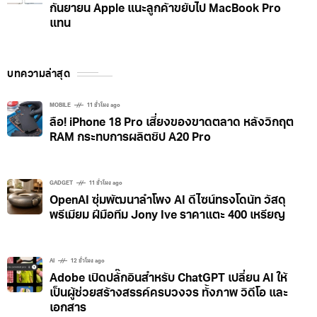
กันยายน Apple แนะลูกค้าขยับไป MacBook Pro
แทน
บทความล่าสุด
MOBILE
11 ชั่วโมง ago
ลือ! iPhone 18 Pro เสี่ยงของขาดตลาด หลังวิกฤต
RAM กระทบการผลิตชิป A20 Pro
GADGET
11 ชั่วโมง ago
OpenAI ซุ่มพัฒนาลำโพง AI ดีไซน์ทรงโดนัท วัสดุ
พรีเมียม ฝีมือทีม Jony Ive ราคาแตะ 400 เหรียญ
AI
12 ชั่วโมง ago
Adobe เปิดปลั๊กอินสำหรับ ChatGPT เปลี่ยน AI ให้
เป็นผู้ช่วยสร้างสรรค์ครบวงจร ทั้งภาพ วิดีโอ และ
เอกสาร