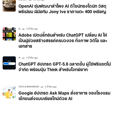
GADGET
2 ชั่วโมง ago
OpenAI ซุ่มพัฒนาลำโพง AI ดีไซน์ทรงโดนัท วัสดุ
พรีเมียม ฝีมือทีม Jony Ive ราคาแตะ 400 เหรียญ
AI
2 ชั่วโมง ago
Adobe เปิดปลั๊กอินสำหรับ ChatGPT เปลี่ยน AI ให้
เป็นผู้ช่วยสร้างสรรค์ครบวงจร ทั้งภาพ วิดีโอ และ
เอกสาร
AI
3 ชั่วโมง ago
ChatGPT อัปเกรด GPT-5.6 ฉลาดขึ้น ผู้ใช้ฟรีแชตไม่
จำกัด พร้อมปุ่ม Think สำหรับโจทย์ยาก
TECH & INNOVATION
3 ชั่วโมง ago
Google อัปเกรด Ask Maps สั่งอาหาร จองโรงแรม
เช็กขนส่งแบบเรียลไทม์ด้วย AI