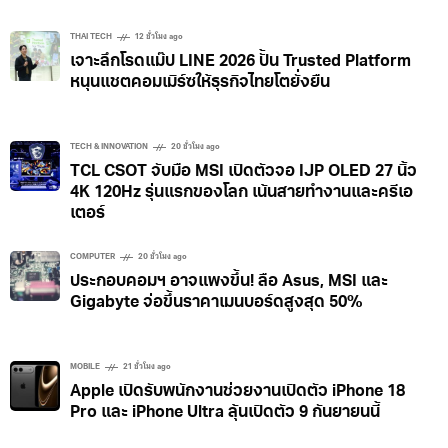
THAI TECH
12 ชั่วโมง ago
เจาะลึกโรดแม๊ป LINE 2026 ปั้น Trusted Platform
หนุนแชตคอมเมิร์ซให้ธุรกิจไทยโตยั่งยืน
TECH & INNOVATION
20 ชั่วโมง ago
TCL CSOT จับมือ MSI เปิดตัวจอ IJP OLED 27 นิ้ว
4K 120Hz รุ่นแรกของโลก เน้นสายทำงานและครีเอ
เตอร์
COMPUTER
20 ชั่วโมง ago
ประกอบคอมฯ อาจแพงขึ้น! ลือ Asus, MSI และ
Gigabyte จ่อขึ้นราคาเมนบอร์ดสูงสุด 50%
MOBILE
21 ชั่วโมง ago
Apple เปิดรับพนักงานช่วยงานเปิดตัว iPhone 18
Pro และ iPhone Ultra ลุ้นเปิดตัว 9 กันยายนนี้