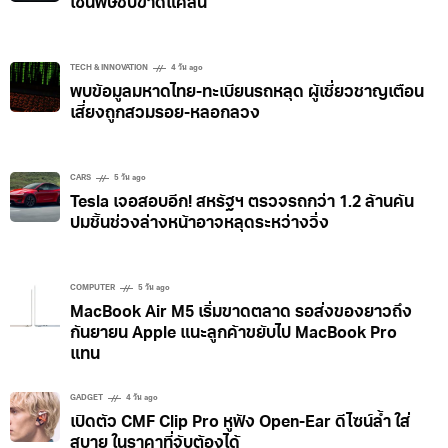
เซ่นพิษชิปขาดแคลน
TECH & INNOVATION
4 วัน ago
พบข้อมูลมหาดไทย-ทะเบียนรถหลุด ผู้เชี่ยวชาญเตือน
เสี่ยงถูกสวมรอย-หลอกลวง
CARS
5 วัน ago
Tesla เจอสอบอีก! สหรัฐฯ ตรวจรถกว่า 1.2 ล้านคัน
ปมชิ้นช่วงล่างหน้าอาจหลุดระหว่างวิ่ง
COMPUTER
5 วัน ago
MacBook Air M5 เริ่มขาดตลาด รอส่งของยาวถึง
กันยายน Apple แนะลูกค้าขยับไป MacBook Pro
แทน
GADGET
4 วัน ago
เปิดตัว CMF Clip Pro หูฟัง Open-Ear ดีไซน์ล้ำ ใส่
สบาย ในราคาที่จับต้องได้