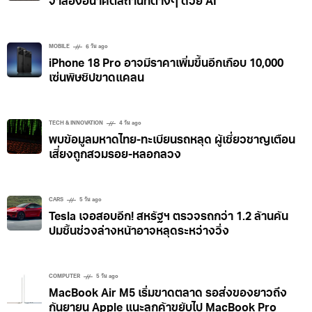
จำลองอนาคตสถานที่ต่างๆ ด้วย AI
MOBILE
6 วัน ago
iPhone 18 Pro อาจมีราคาเพิ่มขึ้นอีกเกือบ 10,000
เซ่นพิษชิปขาดแคลน
TECH & INNOVATION
4 วัน ago
พบข้อมูลมหาดไทย-ทะเบียนรถหลุด ผู้เชี่ยวชาญเตือน
เสี่ยงถูกสวมรอย-หลอกลวง
CARS
5 วัน ago
Tesla เจอสอบอีก! สหรัฐฯ ตรวจรถกว่า 1.2 ล้านคัน
ปมชิ้นช่วงล่างหน้าอาจหลุดระหว่างวิ่ง
COMPUTER
5 วัน ago
MacBook Air M5 เริ่มขาดตลาด รอส่งของยาวถึง
กันยายน Apple แนะลูกค้าขยับไป MacBook Pro