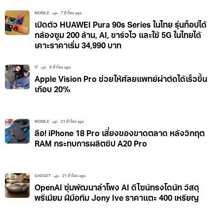
MOBILE
7 ชั่วโมง ago
เปิดตัว HUAWEI Pura 90s Series ในไทย รุ่นท็อปได้
กล้องซูม 200 ล้าน, AI, ชาร์จไว และใช้ 5G ในไทยได้
เคาะราคาเริ่ม 34,990 บาท
IT
9 ชั่วโมง ago
Apple Vision Pro ช่วยให้ศัลยแพทย์ผ่าตัดได้เร็วขึ้น
เกือบ 20%
MOBILE
21 ชั่วโมง ago
ลือ! iPhone 18 Pro เสี่ยงของขาดตลาด หลังวิกฤต
RAM กระทบการผลิตชิป A20 Pro
GADGET
21 ชั่วโมง ago
OpenAI ซุ่มพัฒนาลำโพง AI ดีไซน์ทรงโดนัท วัสดุ
พรีเมียม ฝีมือทีม Jony Ive ราคาแตะ 400 เหรียญ