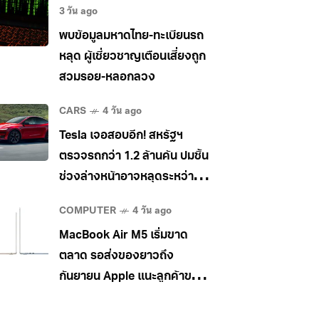
3 วัน ago
พบข้อมูลมหาดไทย-ทะเบียนรถ
หลุด ผู้เชี่ยวชาญเตือนเสี่ยงถูก
สวมรอย-หลอกลวง
CARS
4 วัน ago
Tesla เจอสอบอีก! สหรัฐฯ
ตรวจรถกว่า 1.2 ล้านคัน ปมชิ้น
ช่วงล่างหน้าอาจหลุดระหว่าง
วิ่ง
COMPUTER
4 วัน ago
MacBook Air M5 เริ่มขาด
ตลาด รอส่งของยาวถึง
กันยายน Apple แนะลูกค้าขยับ
ไป MacBook Pro แทน