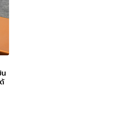
ิน
ด้