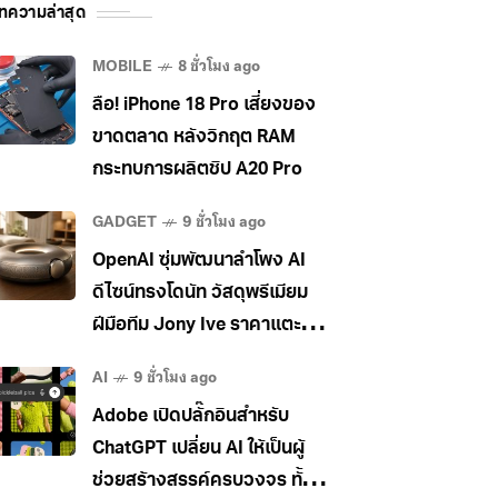
ทความล่าสุด
MOBILE
8 ชั่วโมง ago
ลือ! iPhone 18 Pro เสี่ยงของ
ขาดตลาด หลังวิกฤต RAM
กระทบการผลิตชิป A20 Pro
GADGET
9 ชั่วโมง ago
OpenAI ซุ่มพัฒนาลำโพง AI
ดีไซน์ทรงโดนัท วัสดุพรีเมียม
ฝีมือทีม Jony Ive ราคาแตะ
400 เหรียญ
AI
9 ชั่วโมง ago
Adobe เปิดปลั๊กอินสำหรับ
ChatGPT เปลี่ยน AI ให้เป็นผู้
ช่วยสร้างสรรค์ครบวงจร ทั้ง