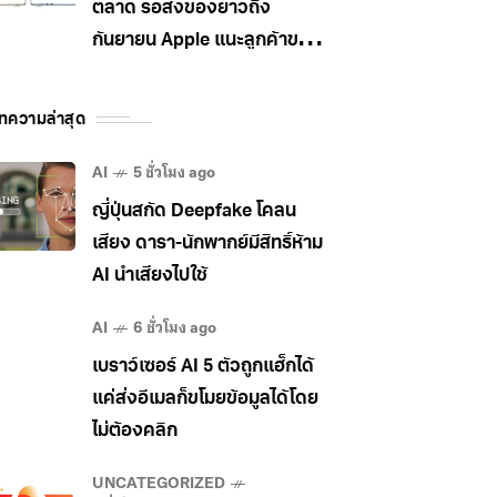
ตลาด รอส่งของยาวถึง
กันยายน Apple แนะลูกค้าขยับ
ไป MacBook Pro แทน
ทความล่าสุด
AI
5 ชั่วโมง ago
ญี่ปุ่นสกัด Deepfake โคลน
เสียง ดารา-นักพากย์มีสิทธิ์ห้าม
AI นำเสียงไปใช้
AI
6 ชั่วโมง ago
เบราว์เซอร์ AI 5 ตัวถูกแฮ็กได้
แค่ส่งอีเมลก็ขโมยข้อมูลได้โดย
ไม่ต้องคลิก
UNCATEGORIZED