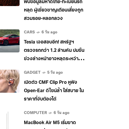
พบข้อมูลมหาดไทย-ทะเบียนรถ
หลุด ผู้เชี่ยวชาญเตือนเสี่ยงถูก
สวมรอย-หลอกลวง
CARS
6 วัน ago
Tesla เจอสอบอีก! สหรัฐฯ
ตรวจรถกว่า 1.2 ล้านคัน ปมชิ้น
ช่วงล่างหน้าอาจหลุดระหว่าง
วิ่ง
GADGET
5 วัน ago
เปิดตัว CMF Clip Pro หูฟัง
Open-Ear ดีไซน์ล้ำ ใส่สบาย ใน
ราคาที่จับต้องได้
COMPUTER
6 วัน ago
MacBook Air M5 เริ่มขาด