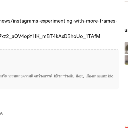
/news/instagrams-experimenting-with-more-frames-
บ
ly7xz2_aQV4opYHK_mBT4kAxDBhoUo_1TAfM
่องนวัตกรรมและความคิดสร้างสรรค์ ใช้เวลาว่างกับ มังงะ, เสียงเพลงและ idol
TA