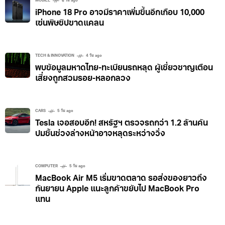
MOBILE
6 วัน ago
iPhone 18 Pro อาจมีราคาเพิ่มขึ้นอีกเกือบ 10,000
เซ่นพิษชิปขาดแคลน
TECH & INNOVATION
4 วัน ago
พบข้อมูลมหาดไทย-ทะเบียนรถหลุด ผู้เชี่ยวชาญเตือน
เสี่ยงถูกสวมรอย-หลอกลวง
CARS
5 วัน ago
Tesla เจอสอบอีก! สหรัฐฯ ตรวจรถกว่า 1.2 ล้านคัน
ปมชิ้นช่วงล่างหน้าอาจหลุดระหว่างวิ่ง
COMPUTER
5 วัน ago
MacBook Air M5 เริ่มขาดตลาด รอส่งของยาวถึง
กันยายน Apple แนะลูกค้าขยับไป MacBook Pro
แทน