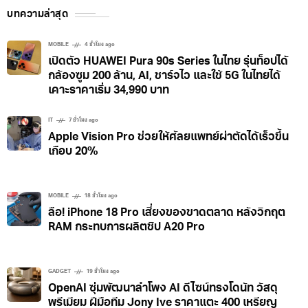
บทความล่าสุด
MOBILE
4 ชั่วโมง ago
เปิดตัว HUAWEI Pura 90s Series ในไทย รุ่นท็อปได้
กล้องซูม 200 ล้าน, AI, ชาร์จไว และใช้ 5G ในไทยได้
เคาะราคาเริ่ม 34,990 บาท
IT
7 ชั่วโมง ago
Apple Vision Pro ช่วยให้ศัลยแพทย์ผ่าตัดได้เร็วขึ้น
เกือบ 20%
MOBILE
18 ชั่วโมง ago
ลือ! iPhone 18 Pro เสี่ยงของขาดตลาด หลังวิกฤต
RAM กระทบการผลิตชิป A20 Pro
GADGET
19 ชั่วโมง ago
OpenAI ซุ่มพัฒนาลำโพง AI ดีไซน์ทรงโดนัท วัสดุ
พรีเมียม ฝีมือทีม Jony Ive ราคาแตะ 400 เหรียญ