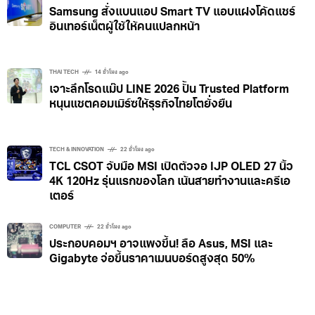
TECH & INNOVATION
10 ชั่วโมง ago
Samsung สั่งแบนแอป Smart TV แอบแฝงโค้ดแชร์
อินเทอร์เน็ตผู้ใช้ให้คนแปลกหน้า
THAI TECH
14 ชั่วโมง ago
เจาะลึกโรดแม๊ป LINE 2026 ปั้น Trusted Platform
หนุนแชตคอมเมิร์ซให้ธุรกิจไทยโตยั่งยืน
TECH & INNOVATION
22 ชั่วโมง ago
TCL CSOT จับมือ MSI เปิดตัวจอ IJP OLED 27 นิ้ว
4K 120Hz รุ่นแรกของโลก เน้นสายทำงานและครีเอ
เตอร์
COMPUTER
22 ชั่วโมง ago
ประกอบคอมฯ อาจแพงขึ้น! ลือ Asus, MSI และ
Gigabyte จ่อขึ้นราคาเมนบอร์ดสูงสุด 50%