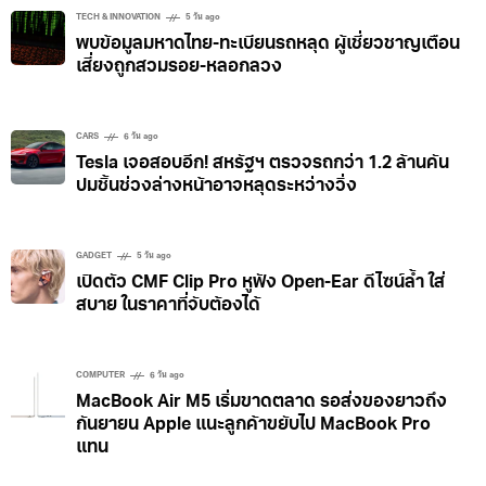
TECH & INNOVATION
5 วัน ago
พบข้อมูลมหาดไทย-ทะเบียนรถหลุด ผู้เชี่ยวชาญเตือน
เสี่ยงถูกสวมรอย-หลอกลวง
CARS
6 วัน ago
Tesla เจอสอบอีก! สหรัฐฯ ตรวจรถกว่า 1.2 ล้านคัน
ปมชิ้นช่วงล่างหน้าอาจหลุดระหว่างวิ่ง
GADGET
5 วัน ago
เปิดตัว CMF Clip Pro หูฟัง Open-Ear ดีไซน์ล้ำ ใส่
สบาย ในราคาที่จับต้องได้
COMPUTER
6 วัน ago
MacBook Air M5 เริ่มขาดตลาด รอส่งของยาวถึง
กันยายน Apple แนะลูกค้าขยับไป MacBook Pro
แทน