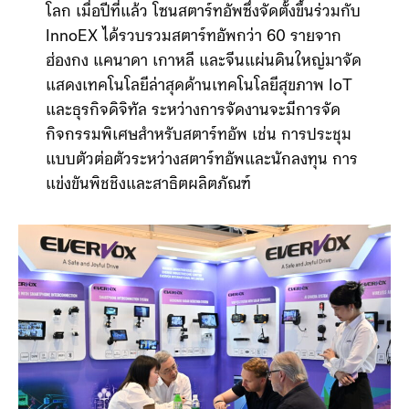
โลก เมื่อปีที่แล้ว โซนสตาร์ทอัพซึ่งจัดตั้งขึ้นร่วมกับ
InnoEX ได้รวบรวมสตาร์ทอัพกว่า 60 รายจาก
ฮ่องกง แคนาดา เกาหลี และจีนแผ่นดินใหญ่มาจัด
แสดงเทคโนโลยีล่าสุดด้านเทคโนโลยีสุขภาพ IoT
และธุรกิจดิจิทัล ระหว่างการจัดงานจะมีการจัด
กิจกรรมพิเศษสำหรับสตาร์ทอัพ เช่น การประชุม
แบบตัวต่อตัวระหว่างสตาร์ทอัพและนักลงทุน การ
แข่งขันพิชชิงและสาธิตผลิตภัณฑ์