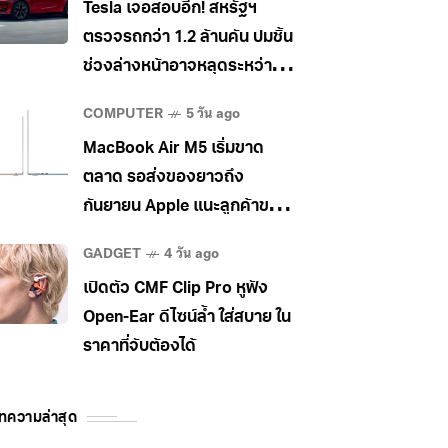
Tesla เจอสอบอีก! สหรัฐฯ
ตรวจรถกว่า 1.2 ล้านคัน ปมชิ้น
ช่วงล่างหน้าอาจหลุดระหว่าง
วิ่ง
COMPUTER
5 วัน ago
MacBook Air M5 เริ่มขาด
ตลาด รอส่งของยาวถึง
กันยายน Apple แนะลูกค้าขยับ
ไป MacBook Pro แทน
GADGET
4 วัน ago
เปิดตัว CMF Clip Pro หูฟัง
Open-Ear ดีไซน์ล้ำ ใส่สบาย ใน
ราคาที่จับต้องได้
ทความล่าสุด