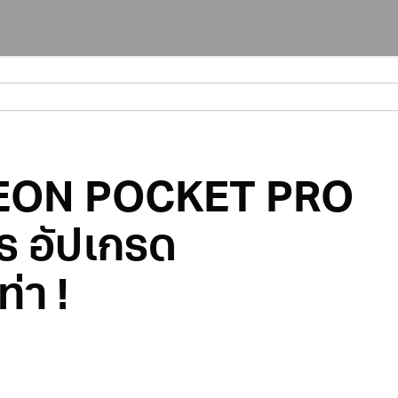
 REON POCKET PRO
ร อัปเกรด
่า !