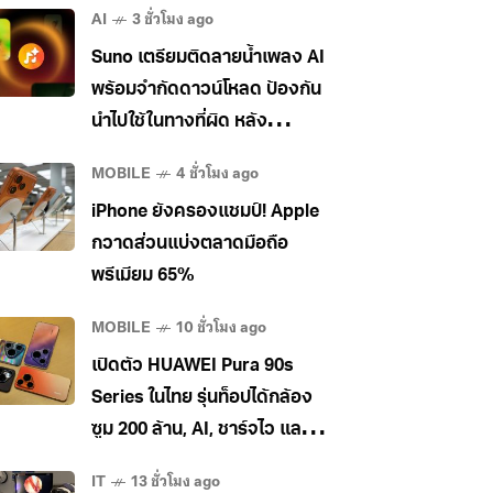
AI
3 ชั่วโมง ago
Suno เตรียมติดลายน้ำเพลง AI
พร้อมจำกัดดาวน์โหลด ป้องกัน
นำไปใช้ในทางที่ผิด หลัง
อุตสาหกรรมเพลงกดดันหนัก
MOBILE
4 ชั่วโมง ago
iPhone ยังครองแชมป์! Apple
กวาดส่วนแบ่งตลาดมือถือ
พรีเมียม 65%
MOBILE
10 ชั่วโมง ago
เปิดตัว HUAWEI Pura 90s
Series ในไทย รุ่นท็อปได้กล้อง
ซูม 200 ล้าน, AI, ชาร์จไว และใช้
5G ในไทยได้ เคาะราคาเริ่ม
IT
13 ชั่วโมง ago