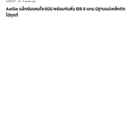
GADGET
4 weeks ago
AulGo แอ็กชันแคมไซซ์มินิ พร้อมกันสั่น EIS 6 แกน มีฐานแม่เหล็กติด
ได้ทุกที่