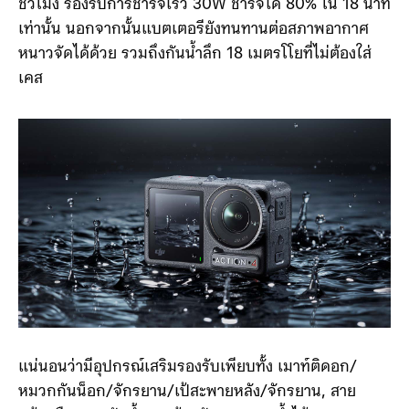
ชั่วโมง รองรับการชาร์จเร็ว 30W ชาร์จได้ 80% ใน 18 นาที
เท่านั้น นอกจากนั้นแบตเตอรียังทนทานต่อสภาพอากาศ
หนาวจัดได้ด้วย รวมถึงกันน้ำลึก 18 เมตรโโยที่ไม่ต้องใส่
เคส
แน่นอนว่ามีอุปกรณ์เสริมรองรับเพียบทั้ง เมาท์ติดอก/
หมวกกันน็อก/จักรยาน/เป้สะพายหลัง/จักรยาน, สาย