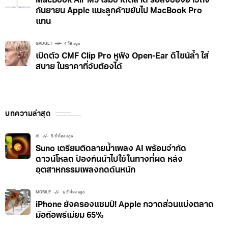
MacBook Air M5 เริ่มขาดตลาด รอส่งของยาวถึง
กันยายน Apple แนะลูกค้าขยับไป MacBook Pro
แทน
GADGET
4 วัน ago
เปิดตัว CMF Clip Pro หูฟัง Open-Ear ดีไซน์ล้ำ ใส่
สบาย ในราคาที่จับต้องได้
บทความล่าสุด
AI
5 ชั่วโมง ago
Suno เตรียมติดลายน้ำเพลง AI พร้อมจำกัด
ดาวน์โหลด ป้องกันนำไปใช้ในทางที่ผิด หลัง
อุตสาหกรรมเพลงกดดันหนัก
MOBILE
6 ชั่วโมง ago
iPhone ยังครองแชมป์! Apple กวาดส่วนแบ่งตลาด
มือถือพรีเมียม 65%