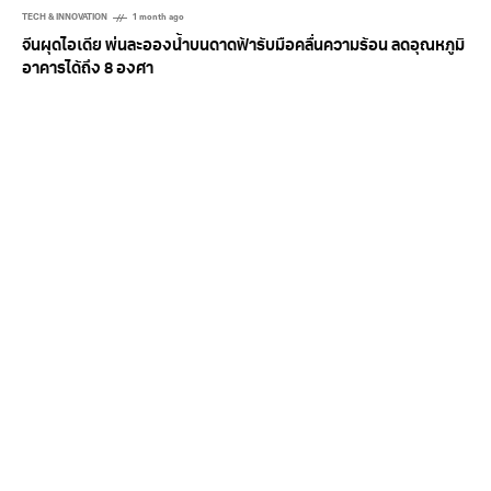
TECH & INNOVATION
1 month ago
จีนผุดไอเดีย พ่นละอองน้ำบนดาดฟ้ารับมือคลื่นความร้อน ลดอุณหภูมิ
อาคารได้ถึง 8 องศา