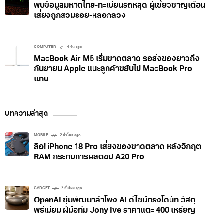
พบข้อมูลมหาดไทย-ทะเบียนรถหลุด ผู้เชี่ยวชาญเตือน
เสี่ยงถูกสวมรอย-หลอกลวง
COMPUTER
4 วัน ago
MacBook Air M5 เริ่มขาดตลาด รอส่งของยาวถึง
กันยายน Apple แนะลูกค้าขยับไป MacBook Pro
แทน
บทความล่าสุด
MOBILE
2 ชั่วโมง ago
ลือ! iPhone 18 Pro เสี่ยงของขาดตลาด หลังวิกฤต
RAM กระทบการผลิตชิป A20 Pro
GADGET
2 ชั่วโมง ago
OpenAI ซุ่มพัฒนาลำโพง AI ดีไซน์ทรงโดนัท วัสดุ
พรีเมียม ฝีมือทีม Jony Ive ราคาแตะ 400 เหรียญ