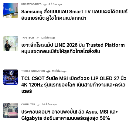
UNCATEGORIZED
8 ชั่วโมง ago
Samsung สั่งแบนแอป Smart TV แอบแฝงโค้ดแชร์
อินเทอร์เน็ตผู้ใช้ให้คนแปลกหน้า
THAI TECH
12 ชั่วโมง ago
เจาะลึกโรดแม๊ป LINE 2026 ปั้น Trusted Platform
หนุนแชตคอมเมิร์ซให้ธุรกิจไทยโตยั่งยืน
TECH & INNOVATION
19 ชั่วโมง ago
TCL CSOT จับมือ MSI เปิดตัวจอ IJP OLED 27 นิ้ว
4K 120Hz รุ่นแรกของโลก เน้นสายทำงานและครีเอ
เตอร์
COMPUTER
20 ชั่วโมง ago
ประกอบคอมฯ อาจแพงขึ้น! ลือ Asus, MSI และ
Gigabyte จ่อขึ้นราคาเมนบอร์ดสูงสุด 50%