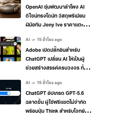
OpenAI ซุ่มพัฒนาลำโพง AI
ดีไซน์ทรงโดนัท วัสดุพรีเมียม
ฝีมือทีม Jony Ive ราคาแตะ
400 เหรียญ
AI
15 ชั่วโมง ago
Adobe เปิดปลั๊กอินสำหรับ
ChatGPT เปลี่ยน AI ให้เป็นผู้
ช่วยสร้างสรรค์ครบวงจร ทั้ง
ภาพ วิดีโอ และเอกสาร
AI
15 ชั่วโมง ago
ChatGPT อัปเกรด GPT-5.6
ฉลาดขึ้น ผู้ใช้ฟรีแชตไม่จำกัด
พร้อมปุ่ม Think สำหรับโจทย์
ยาก