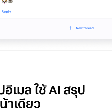
ีเมล ใช้ AI สรุป
น้าเดียว