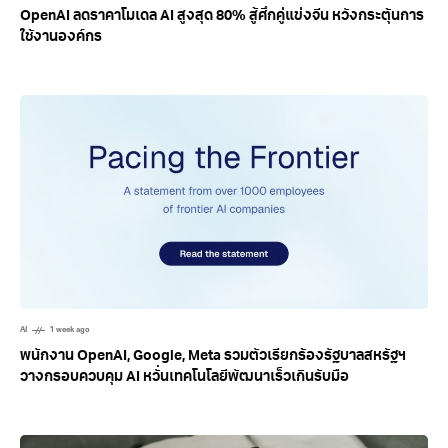
OpenAI ลดราคาโมเดล AI สูงสุด 80% สู้ศึกคู่แข่งจีน หวังกระตุ้นการ
ใช้งานองค์กร
AI
1 week ago
พนักงาน OpenAI, Google, Meta รวมตัวเรียกร้องรัฐบาลสหรัฐฯ
วางกรอบควบคุม AI หวั่นเทคโนโลยีพัฒนาเร็วเกินรับมือ