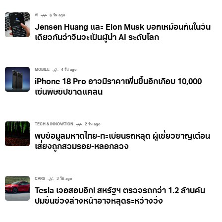
AI
6 วัน ago
Jensen Huang และ Elon Musk บอกเหมือนกันในวัน
เดียวกันว่าจีนจะเป็นผู้นำ AI ระดับโลก
MOBILE
4 วัน ago
iPhone 18 Pro อาจมีราคาเพิ่มขึ้นอีกเกือบ 10,000
เซ่นพิษชิปขาดแคลน
TECH & INNOVATION
2 วัน ago
พบข้อมูลมหาดไทย-ทะเบียนรถหลุด ผู้เชี่ยวชาญเตือน
เสี่ยงถูกสวมรอย-หลอกลวง
CARS
3 วัน ago
Tesla เจอสอบอีก! สหรัฐฯ ตรวจรถกว่า 1.2 ล้านคัน
ปมชิ้นช่วงล่างหน้าอาจหลุดระหว่างวิ่ง