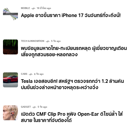
MOBILE
18 ชั่วโมง ago
Apple อาจขึ้นราคา iPhone 17 วันจันทร์ที่จะถึงนี้!
TECH & INNOVATION
5 วัน ago
พบข้อมูลมหาดไทย-ทะเบียนรถหลุด ผู้เชี่ยวชาญเตือน
เสี่ยงถูกสวมรอย-หลอกลวง
CARS
6 วัน ago
Tesla เจอสอบอีก! สหรัฐฯ ตรวจรถกว่า 1.2 ล้านคัน
ปมชิ้นช่วงล่างหน้าอาจหลุดระหว่างวิ่ง
GADGET
5 วัน ago
เปิดตัว CMF Clip Pro หูฟัง Open-Ear ดีไซน์ล้ำ ใส่
สบาย ในราคาที่จับต้องได้