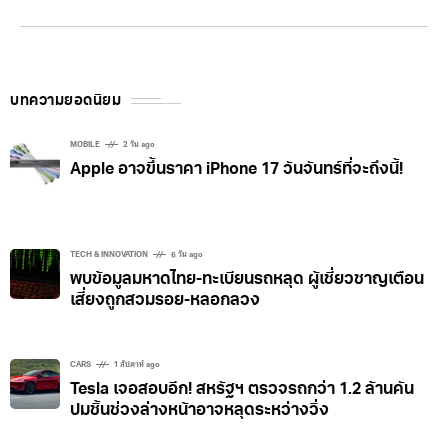
กลุ่มผู้ใช้องค์กรที่ใช้อุปกรณ์ Google Meet หรือ Zoom
Rooms ในการประชุมออนไลน์ ทำให้เราสามารถร่วม
ประชุม Zoom Meetings ผ่านอุปกรณ์ของ Google Meet
หรือร่วมประชุม Google Meet ผ่าน Zoom Rooms ข้อดีก็
บทความยอดนิยม
คือ ผู้ใช้สะดวกขึ้น
MOBILE
2 วัน ago
Apple อาจขึ้นราคา iPhone 17 วันจันทร์ที่จะถึงนี้!
TECH & INNOVATION
6 วัน ago
พบข้อมูลมหาดไทย-ทะเบียนรถหลุด ผู้เชี่ยวชาญเตือน
เสี่ยงถูกสวมรอย-หลอกลวง
CARS
1 สัปดาห์ ago
Tesla เจอสอบอีก! สหรัฐฯ ตรวจรถกว่า 1.2 ล้านคัน
ปมชิ้นช่วงล่างหน้าอาจหลุดระหว่างวิ่ง