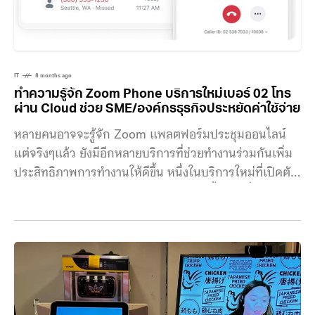
IT
8 months ago
ทำความรู้จัก Zoom Phone บริการใหม่เบอร์ 02 โทร
ผ่าน Cloud ช่วย SME/องค์กรธุรกิจประหยัดค่าใช้จ่าย
หลายคนอาจจะรู้จัก Zoom แพลตฟอร์มประชุมออนไลน์
แต่จริงๆแล้ว ยังมีอีกหลายบริการที่ช่วยทำงานร่วมกันเพิ่ม
ประสิทธิภาพการทำงานให้ดีขึ้น หนึ่งในบริการใหม่ที่เปิดตัว
ในไทยคือ Zoom Phone เบอร์โทรศัพท์พื้นฐานที่ใช้งาน
ผ่านแอป ซึ่งเราจะได้เบอร์ขึ้นต้นเป็น 02 เลย ค่าบริการ
เหมาจ่ายรายเดือน ช่วยให้ควบคุมค่าใช้จ่ายได้ง่ายขึ้น เบื้อง
หลังคือ การโทรผ่านคลาวด์ที่ให้บริการโทรเข้า–ออกผ่าน
PSTN ซึ่งเลือกได้ว่าจะขอใช้เบอร์โทรศัพท์ทั้งแบบเก็บค่า
บริการ (Local toll) และแบบโทรฟรี (Toll-free) เพื่อโทร
ออก–รับสายภายในประเทศได้โดยตรงบนแพลตฟอร์มของ