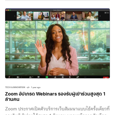
ทั่วไป นั่นก็คือ X Conference สำหรับประชุมผ่านออนไลน์
ทาง Chris Park พนักงานของ X เผยว่า ตอนนี้ทางบริษัท
กำลังทดสอบเครื่องมือภายใน ในโพสต์บน X แสดงให้เห็น
ภาพหน้าจอและคำอธิบายเครื่องมือของ
TECH & INNOVATION
1 year ago
Zoom อัปเกรด Webinars รองรับผู้เข้าร่วมสูงสุด 1
ล้านคน
Zoom ประกาศเปิดตัวบริการเว็บสัมมนาแบบใช้ครั้งเดียวที่