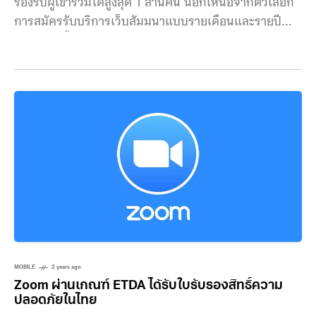
รองรับผู้เข้าร่วมได้สูงสุด 1 ล้านคน นอกเหนือจากตัวเลือก
การสมัครรับบริการเว็บสัมมนาแบบรายเดือนและรายปี
แล้ว ตอนนี้ Zoom ยังเสนอตัวเลือกแพ็คเกจเว็บสัมมนา
แบบใช้ครั้งเดียวมากมายเพื่อรองรับขนาดอีเวนต์ที่ใหญ่ขึ้น
โดยลูกค้าสามารถเลือกเว็บสัมมนาสำหรับผู้เข้าร่วม
10,000, 50,000, 100,000, 250,000, 500,000 และ
1 ล้านคนได้ พร้อมกับการสนับสนุนจากทีมบริการอีเวนต์
ของ Zoom เพื่อให้แน่ใจว่าผู้จัดงานจะมอบประสบการณ์ที่
เป็นมืออาชีพและน่าดึงดูด Zoom Webinars เพิ่มขีดความ
สามารถที่ยืดหยุ่นและความน่าเชื่อถือบนโลกของกิจกรรม
เสมือนจริง ดังนี้ ข้อเสนอการสัมมนาผ่านเว็บแบบใช้ครั้ง
เดียวของ Zoom จะช่วยเปลี่ยนแปลงวิธีการสื่อสารในระดับ
ขนาดใหญ่ ช่วยให้เกิดการโต้ตอบที่ราบรื่นระหว่างเจ้าภาพ
และผู้ชมจากทุกภาคส่วน ที่มา
https://www.globenewswire.com/news-
MOBILE
2 years ago
Zoom ผ่านเกณฑ์ ETDA ได้รับใบรับรองสิทธิ์ความ
release/2024/08/19/2932142/0/en/Zoom-unveils-
ปลอดภัยในไทย
groundbreaking-1-million-attendee-capability-for-