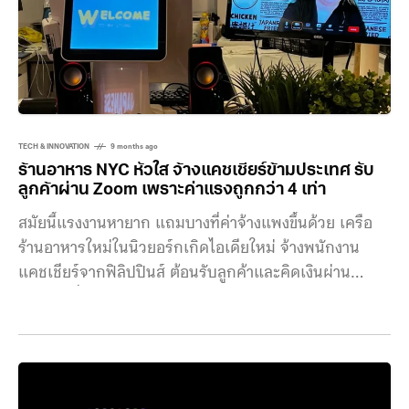
Zoom โดยไม่ต้องพึ่งพาแอปโทรศัพท์หรือระบบ PBX แบบ
เดิม แถมเวลาโทรเข้าเบอร์มือถือไทยก็ไม่โดนชาร์จเพิ่ม
ด้วย ส่วนค่าบริการก็เป็นแบบเหมาจ่าย เลือกแพ็กเกจได้ซึ่ง
จะแบ่งเป็น
TECH & INNOVATION
9 months ago
ร้านอาหาร NYC หัวใส จ้างแคชเชียร์ข้ามประเทศ รับ
ลูกค้าผ่าน Zoom เพราะค่าแรงถูกกว่า 4 เท่า
สมัยนี้แรงงานหายาก แถมบางที่ค่าจ้างแพงขึ้นด้วย เครือ
ร้านอาหารใหม่ในนิวยอร์กเกิดไอเดียใหม่ จ้างพนักงาน
แคชเชียร์จากฟิลิปปินส์ ต้อนรับลูกค้าและคิดเงินผ่าน
Zoom เนื่องจากค่าแรงต่างกัน 4 เท่า Sansan Chicken,
Sansan Ramen และ Yaso Kitchen คือ เชนร้านอาหาร
ใหม่ที่มีสาขาอยู่ในแมนฮัตตัน ควีนส์ และเจอร์ซีย์ซิตี้ เน้น
อาหารประเภทไก่ทอดและราเม็ง เขามองเห็นช่องว่างในการ
ลดค่าใช้จ่ายอย่างมหาศาลจากค่าแรงพนักงงาน เนื่องจาก