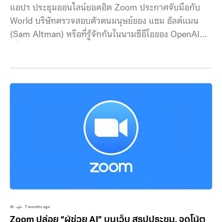
แอปฯ ประชุมออนไลน์ยอดฮิต Zoom ประกาศจับมือกับ
World บริษัทตรวจสอบตัวตนมนุษย์ของ แซม อัลต์แมน
(Sam Altman) หรือที่รู้จักกันในนามซีอีโอของ OpenAI
เพื่อป้องกันการนำเทคโนโลยี ‘Deepfake’ สร้างตัวตน
ปลอมของคู่สนทนาโดยใช้ AI และหลีกเลี่ยงความเสียหาย
ในภาคธุรกิจ เมื่อเทคโนโลยีก้าวล้ำมากขึ้น ก็ย่อมมีผู้ไม่หวัง
ดีนำไปใช้ในทางที่ผิดเช่นกัน หนึ่งในตัวอย่างชัดเจนคือ
เทคโนโลยี Deepfake ที่ใช้ AI ปลอมแปลงได้ทั้งใบหน้า
และเสียงของบุคคล กรณีที่เคยเกิดขึ้นจริงกับบริษัท
วิศวกรรม Arup ต้องสูญเงินกว่า 25 ล้านเหรียญ
AI
7 months ago
Zoom ปล่อย “ผู้ช่วย AI” บนเว็บ สรุปประชุม, จดโน้ต