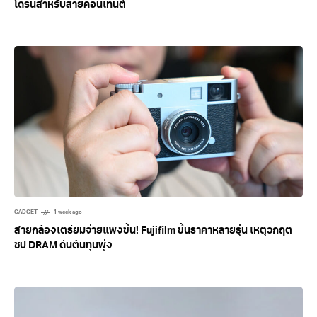
โดรนสำหรับสายคอนเทนต์
GADGET
1 week ago
สายกล้องเตรียมจ่ายแพงขึ้น! Fujifilm ขึ้นราคาหลายรุ่น เหตุวิกฤต
ชิป DRAM ดันต้นทุนพุ่ง