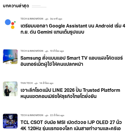
บทความล่าสุด
TECH & INNOVATION
36 นาที ago
เตรียมบอกลา Google Assistant บน Android เริ่ม 4
ก.ย. ดัน Gemini แทนเต็มรูปแบบ
TECH & INNOVATION
10 ชั่วโมง ago
Samsung สั่งแบนแอป Smart TV แอบแฝงโค้ดแชร์
อินเทอร์เน็ตผู้ใช้ให้คนแปลกหน้า
THAI TECH
14 ชั่วโมง ago
เจาะลึกโรดแม๊ป LINE 2026 ปั้น Trusted Platform
หนุนแชตคอมเมิร์ซให้ธุรกิจไทยโตยั่งยืน
TECH & INNOVATION
22 ชั่วโมง ago
TCL CSOT จับมือ MSI เปิดตัวจอ IJP OLED 27 นิ้ว
4K 120Hz รุ่นแรกของโลก เน้นสายทำงานและครีเอ