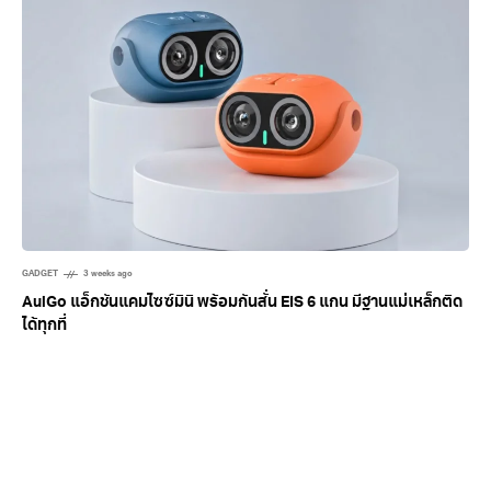
GADGET
3 weeks ago
AulGo แอ็กชันแคมไซซ์มินิ พร้อมกันสั่น EIS 6 แกน มีฐานแม่เหล็กติด
ได้ทุกที่