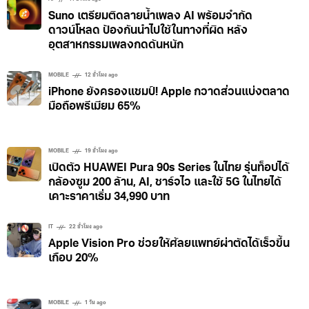
Suno เตรียมติดลายน้ำเพลง AI พร้อมจำกัด
ดาวน์โหลด ป้องกันนำไปใช้ในทางที่ผิด หลัง
อุตสาหกรรมเพลงกดดันหนัก
MOBILE
12 ชั่วโมง ago
iPhone ยังครองแชมป์! Apple กวาดส่วนแบ่งตลาด
มือถือพรีเมียม 65%
MOBILE
19 ชั่วโมง ago
เปิดตัว HUAWEI Pura 90s Series ในไทย รุ่นท็อปได้
กล้องซูม 200 ล้าน, AI, ชาร์จไว และใช้ 5G ในไทยได้
เคาะราคาเริ่ม 34,990 บาท
IT
22 ชั่วโมง ago
Apple Vision Pro ช่วยให้ศัลยแพทย์ผ่าตัดได้เร็วขึ้น
เกือบ 20%
MOBILE
1 วัน ago