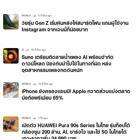
MOBILE
5 ชั่วโมง ago
วัยรุ่น Gen Z เริ่มหันหลังให้สมาร์ตโฟน แถมผู้ใช้งาน
Instagram จากเจนนี้ก็น้อยมาก
AI
18 ชั่วโมง ago
Suno เตรียมติดลายน้ำเพลง AI พร้อมจำกัด
ดาวน์โหลด ป้องกันนำไปใช้ในทางที่ผิด หลัง
อุตสาหกรรมเพลงกดดันหนัก
MOBILE
19 ชั่วโมง ago
iPhone ยังครองแชมป์! Apple กวาดส่วนแบ่งตลาด
มือถือพรีเมียม 65%
MOBILE
1 วัน ago
เปิดตัว HUAWEI Pura 90s Series ในไทย รุ่นท็อปได้
กล้องซูม 200 ล้าน, AI, ชาร์จไว และใช้ 5G ในไทยได้