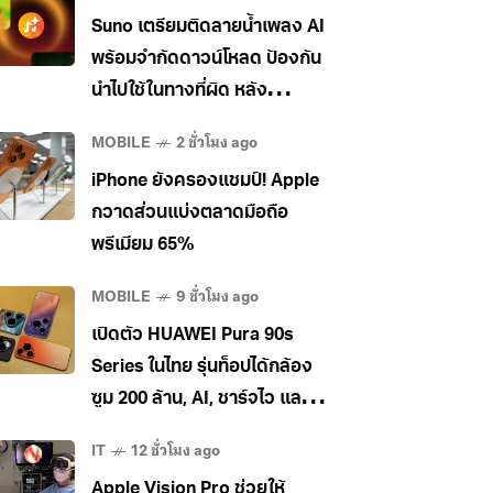
Suno เตรียมติดลายน้ำเพลง AI
พร้อมจำกัดดาวน์โหลด ป้องกัน
นำไปใช้ในทางที่ผิด หลัง
อุตสาหกรรมเพลงกดดันหนัก
MOBILE
2 ชั่วโมง ago
iPhone ยังครองแชมป์! Apple
กวาดส่วนแบ่งตลาดมือถือ
พรีเมียม 65%
MOBILE
9 ชั่วโมง ago
เปิดตัว HUAWEI Pura 90s
Series ในไทย รุ่นท็อปได้กล้อง
ซูม 200 ล้าน, AI, ชาร์จไว และใช้
5G ในไทยได้ เคาะราคาเริ่ม
IT
12 ชั่วโมง ago
34,990 บาท
Apple Vision Pro ช่วยให้