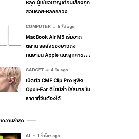
หลุด ผู้เชี่ยวชาญเตือนเสี่ยงถูก
สวมรอย-หลอกลวง
COMPUTER
5 วัน ago
MacBook Air M5 เริ่มขาด
ตลาด รอส่งของยาวถึง
กันยายน Apple แนะลูกค้าขยับ
ไป MacBook Pro แทน
GADGET
4 วัน ago
เปิดตัว CMF Clip Pro หูฟัง
Open-Ear ดีไซน์ล้ำ ใส่สบาย ใน
ราคาที่จับต้องได้
ทความล่าสุด
AI
1 ชั่วโมง ago