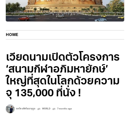
HOME
เวียดนามเปิดตัวโครงการ
‘สนามกีฬาอภิมหายักษ์’
ใหญ่ที่สุดในโลกด้วยความ
จุ 135,000 ที่นั่ง !
ภควัต ขจิตวิชยานุกูล
WORLD
7 months ago