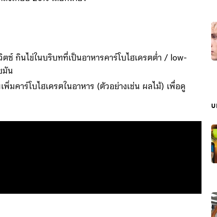
ตซ์ กินไข่ในบริบทที่เป็นอาหารคาร์โบไฮเดรตต่ำ / low-
ขมัน
่มเพิ่มคาร์โบไฮเดรตในอาหาร (ตัวอย่างเช่น ผลไม้) เพื่อดู
บ