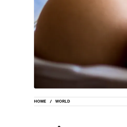
HOME
WORLD