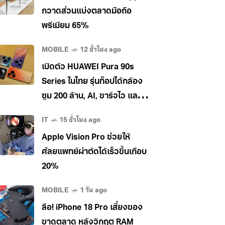
กวาดส่วนแบ่งตลาดมือถือ
พรีเมียม 65%
MOBILE
12 ชั่วโมง ago
เปิดตัว HUAWEI Pura 90s
Series ในไทย รุ่นท็อปได้กล้อง
ซูม 200 ล้าน, AI, ชาร์จไว และใช้
5G ในไทยได้ เคาะราคาเริ่ม
IT
15 ชั่วโมง ago
34,990 บาท
Apple Vision Pro ช่วยให้
ศัลยแพทย์ผ่าตัดได้เร็วขึ้นเกือบ
20%
MOBILE
1 วัน ago
ลือ! iPhone 18 Pro เสี่ยงของ
ขาดตลาด หลังวิกฤต RAM