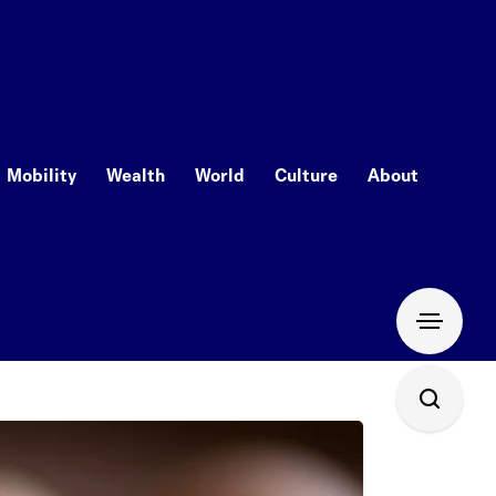
Mobility
Wealth
World
Culture
About