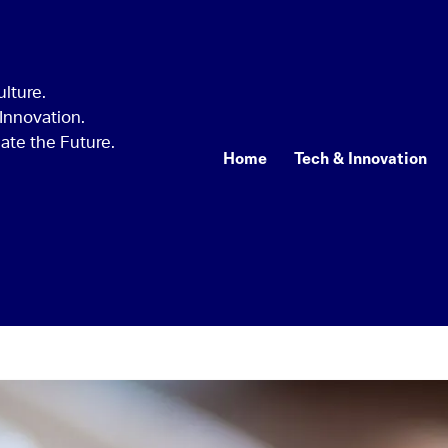
Home
Tech & Innovation