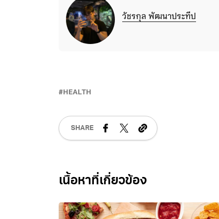
วัชรกุล พัฒนาประทีป
HEALTH
SHARE
Related Posts