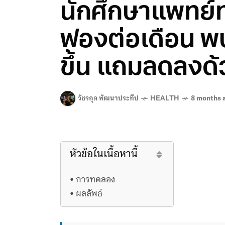
นักศึกษาแพทย์
ฟองต่อเดือน พ
ขึ้น แถมลดลงด
วัชรกุล พัฒนาประทีป
HEALTH
8 months 
หัวข้อในเนื้อหานี้
การทดลอง
ผลลัพธ์