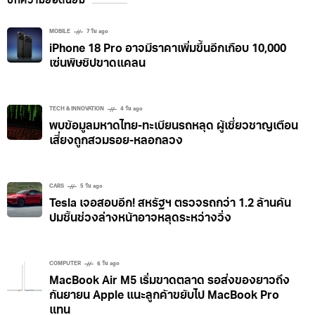
บทความยอดนิยม
MOBILE
7 วัน ago
iPhone 18 Pro อาจมีราคาเพิ่มขึ้นอีกเกือบ 10,000
เซ่นพิษชิปขาดแคลน
TECH & INNOVATION
4 วัน ago
พบข้อมูลมหาดไทย-ทะเบียนรถหลุด ผู้เชี่ยวชาญเตือน
เสี่ยงถูกสวมรอย-หลอกลวง
CARS
5 วัน ago
Tesla เจอสอบอีก! สหรัฐฯ ตรวจรถกว่า 1.2 ล้านคัน
ปมชิ้นช่วงล่างหน้าอาจหลุดระหว่างวิ่ง
COMPUTER
6 วัน ago
MacBook Air M5 เริ่มขาดตลาด รอส่งของยาวถึง
กันยายน Apple แนะลูกค้าขยับไป MacBook Pro
แทน