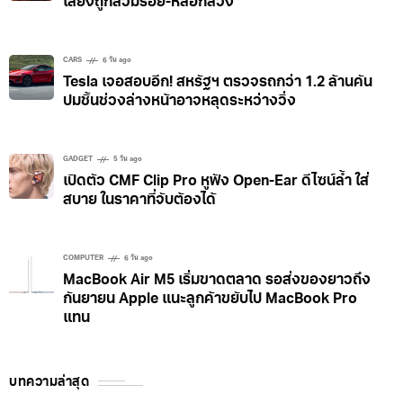
เสี่ยงถูกสวมรอย-หลอกลวง
CARS
6 วัน ago
Tesla เจอสอบอีก! สหรัฐฯ ตรวจรถกว่า 1.2 ล้านคัน
ปมชิ้นช่วงล่างหน้าอาจหลุดระหว่างวิ่ง
GADGET
5 วัน ago
เปิดตัว CMF Clip Pro หูฟัง Open-Ear ดีไซน์ล้ำ ใส่
สบาย ในราคาที่จับต้องได้
COMPUTER
6 วัน ago
MacBook Air M5 เริ่มขาดตลาด รอส่งของยาวถึง
กันยายน Apple แนะลูกค้าขยับไป MacBook Pro
แทน
บทความล่าสุด