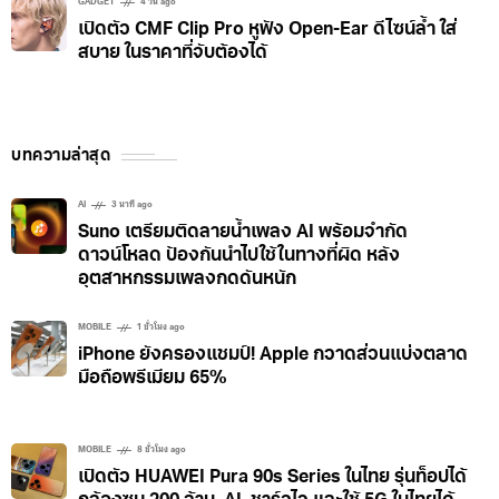
GADGET
4 วัน ago
เปิดตัว CMF Clip Pro หูฟัง Open-Ear ดีไซน์ล้ำ ใส่
สบาย ในราคาที่จับต้องได้
บทความล่าสุด
AI
3 นาที ago
Suno เตรียมติดลายน้ำเพลง AI พร้อมจำกัด
ดาวน์โหลด ป้องกันนำไปใช้ในทางที่ผิด หลัง
อุตสาหกรรมเพลงกดดันหนัก
MOBILE
1 ชั่วโมง ago
iPhone ยังครองแชมป์! Apple กวาดส่วนแบ่งตลาด
มือถือพรีเมียม 65%
MOBILE
8 ชั่วโมง ago