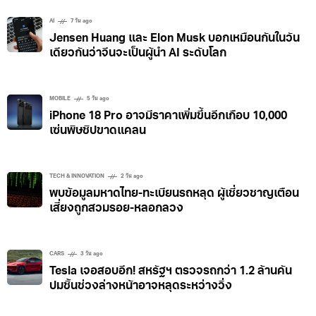
AI
7 วัน ago
Jensen Huang และ Elon Musk บอกเหมือนกันในวัน
เดียวกันว่าจีนจะเป็นผู้นำ AI ระดับโลก
MOBILE
5 วัน ago
iPhone 18 Pro อาจมีราคาเพิ่มขึ้นอีกเกือบ 10,000
เซ่นพิษชิปขาดแคลน
TECH & INNOVATION
2 วัน ago
พบข้อมูลมหาดไทย-ทะเบียนรถหลุด ผู้เชี่ยวชาญเตือน
เสี่ยงถูกสวมรอย-หลอกลวง
CARS
3 วัน ago
Tesla เจอสอบอีก! สหรัฐฯ ตรวจรถกว่า 1.2 ล้านคัน
ปมชิ้นช่วงล่างหน้าอาจหลุดระหว่างวิ่ง