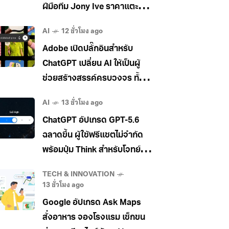
ฝีมือทีม Jony Ive ราคาแตะ
400 เหรียญ
AI
12 ชั่วโมง ago
Adobe เปิดปลั๊กอินสำหรับ
ChatGPT เปลี่ยน AI ให้เป็นผู้
ช่วยสร้างสรรค์ครบวงจร ทั้ง
ภาพ วิดีโอ และเอกสาร
AI
13 ชั่วโมง ago
ChatGPT อัปเกรด GPT-5.6
ฉลาดขึ้น ผู้ใช้ฟรีแชตไม่จำกัด
พร้อมปุ่ม Think สำหรับโจทย์
ยาก
TECH & INNOVATION
13 ชั่วโมง ago
Google อัปเกรด Ask Maps
สั่งอาหาร จองโรงแรม เช็กขน