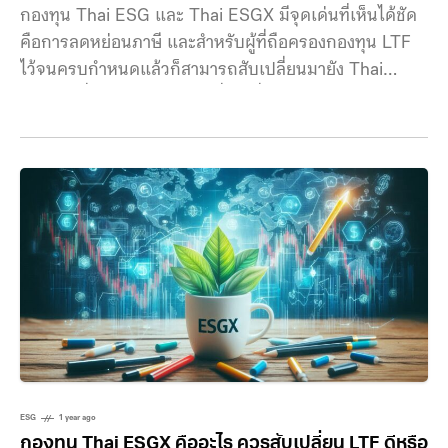
กองทุน Thai ESG และ Thai ESGX มีจุดเด่นที่เห็นได้ชัด
คือการลดหย่อนภาษี และสำหรับผู้ที่ถือครองกองทุน LTF
ไว้จนครบกำหนดแล้วก็สามารถสับเปลี่ยนมายัง Thai
ESGX เพื่อโอกาสการลงทุนที่ต่อเนื่องได้ แต่รู้หรือไม่ว่าการ
ลงทุนในกองทุนทั้งสองประเภทนี้ยังมีประโยชน์ในด้านอื่น ๆ
แฝงอยู่อีกด้วย พลังของดอกเบี้ยทบต้น การลงทุนใน Thai
ESG และ Thai ESGX มีระยะเวลาการถือครอง 5 ปี จึงนับ
เป็นการลงทุนระยะยาวที่น่าสนใจสำหรับมือใหม่ เพราะว่า
ช่วยลดความเสี่ยงจากความผันผวนของตลาดที่หลายคนยัง
จับทิศทางไม่แม่น ช่วยสร้างวินัยทางการเงินในการเริ่มต้น
การลงทุนให้สำเร็จ และ
ESG
1 year ago
กองทุน Thai ESGX คืออะไร ควรสับเปลี่ยน LTF ดีหรือ