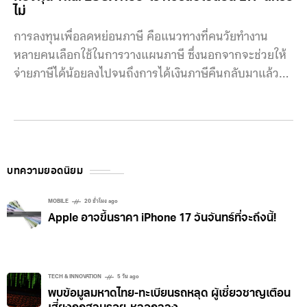
ไม่
การลงทุนเพื่อลดหย่อนภาษี คือแนวทางที่คนวัยทำงาน
หลายคนเลือกใช้ในการวางแผนภาษี ซึ่งนอกจากจะช่วยให้
จ่ายภาษีได้น้อยลงไปจนถึงการได้เงินภาษีคืนกลับมาแล้ว
ยังมีโอกาสได้รับผลตอบแทนจากการลงทุนอีกด้วย ปัจจุบัน
การลงทุนเพื่อลดหย่อนภาษีผ่าน ‘กองทุนรวม’ มีด้วยกัน
ทั้งหมด 4 กองทุน ได้แก่ กองทุน Thai ESGX คืออะไร
กองทุนใหม่ล่าสุดอย่าง Thai ESGX ซึ่งคณะรัฐมนตรีเพิ่งมี
มติอนุมัติมาตรการให้สิทธิประโยชน์ทางภาษีไปเมื่อวันที่ 11
บทความยอดนิยม
มีนาคม 2568 มีวัตถุประสงค์ในการสนับสนุนการลงทุนใน
หุ้นกลุ่มความยั่งยืน (ESG) เพิ่มเสถียรภาพให้กับตลาดหุ้น
MOBILE
20 ชั่วโมง ago
Apple อาจขึ้นราคา iPhone 17 วันจันทร์ที่จะถึงนี้!
ไทย และเพิ่มทางเลือกให้กับนักลงทุนที่ถือครอง LTF ไว้จน
ครบกำหนดให้ได้มีโอกาสในการลงทุนอย่างต่อเนื่อง โดย
นโยบายการลงทุนของ Thai
TECH & INNOVATION
5 วัน ago
พบข้อมูลมหาดไทย-ทะเบียนรถหลุด ผู้เชี่ยวชาญเตือน