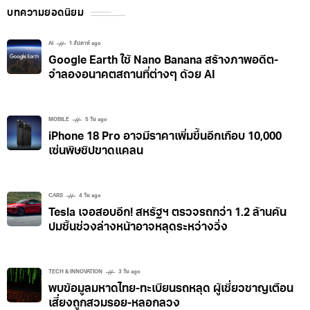
ต้องเริ่มด้วยชุดและพร็อพที่เข้ากับธีม ซึ่ง Bard สามารถ
บทความยอดนิยม
ช่วยแนะนำไอเดียในการเลือกคอสตูมสำหรับไปปาร์ตี้
ฮาโลวีนที่มาพร้อมรูปและรายละเอียดให้คุณเลือกได้ ให้
AI
1 สัปดาห์ ago
Google Earth ใช้ Nano Banana สร้างภาพอดีต-
Bard เป็นผู้ช่วยสร้างสรรค์เครื่องดื่มแก้วโปรดและขนมที่
จำลองอนาคตสถานที่ต่างๆ ด้วย AI
ชื่นชมได้ง่ายๆ ด้วยพรอมต์เหล่านี้ ซึ่งถึงแม้คุณจะมีวัตถุดิบ
จำกัด หรือยังไม่มีไอเดีย Bard ก็สามารถช่วยเสกไอเดีย
เจ๋งๆ ที่ช่วยให้ปาร์ตี้ของคุณไม่น่าเบื่อได้อย่างง่ายดาย สร้าง
MOBILE
5 วัน ago
iPhone 18 Pro อาจมีราคาเพิ่มขึ้นอีกเกือบ 10,000
บรรยากาศให้วันฮาโลวีนได้หลอนแบบเต็มร้อย ด้วยการ
เซ่นพิษชิปขาดแคลน
เรื่องเล่าที่ Bard แนะนำ แน่นอนว่าใครๆ
CARS
4 วัน ago
Tesla เจอสอบอีก! สหรัฐฯ ตรวจรถกว่า 1.2 ล้านคัน
ปมชิ้นช่วงล่างหน้าอาจหลุดระหว่างวิ่ง
TECH & INNOVATION
3 วัน ago
พบข้อมูลมหาดไทย-ทะเบียนรถหลุด ผู้เชี่ยวชาญเตือน
เสี่ยงถูกสวมรอย-หลอกลวง