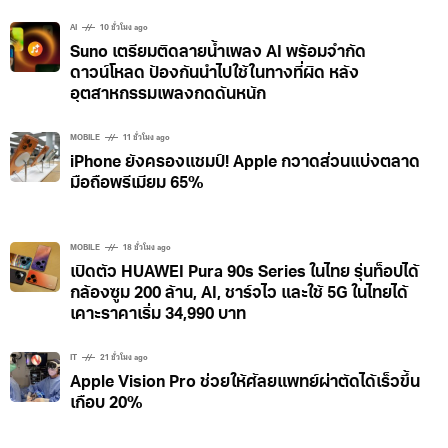
AI
10 ชั่วโมง ago
Suno เตรียมติดลายน้ำเพลง AI พร้อมจำกัด
ดาวน์โหลด ป้องกันนำไปใช้ในทางที่ผิด หลัง
อุตสาหกรรมเพลงกดดันหนัก
MOBILE
11 ชั่วโมง ago
iPhone ยังครองแชมป์! Apple กวาดส่วนแบ่งตลาด
มือถือพรีเมียม 65%
MOBILE
18 ชั่วโมง ago
เปิดตัว HUAWEI Pura 90s Series ในไทย รุ่นท็อปได้
กล้องซูม 200 ล้าน, AI, ชาร์จไว และใช้ 5G ในไทยได้
เคาะราคาเริ่ม 34,990 บาท
IT
21 ชั่วโมง ago
Apple Vision Pro ช่วยให้ศัลยแพทย์ผ่าตัดได้เร็วขึ้น
เกือบ 20%