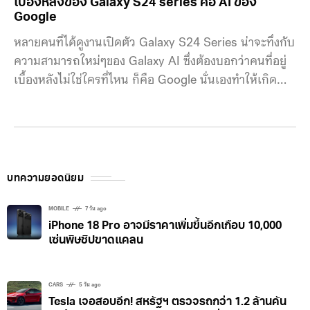
เบื้องหลังของ Galaxy S24 series คือ AI ของ
Google
หลายคนที่ได้ดูงานเปิดตัว Galaxy S24 Series น่าจะทึ่งกับ
ความสามารถใหม่ๆของ Galaxy AI ซึ่งต้องบอกว่าคนที่อยู่
เบื้องหลังไม่ใช่ใครที่ไหน ก็คือ Google นั่นเองทำให้เกิด
ความเป็นไปได้ในการใช้งานในรูปแบบใหม่ๆ Samsung
Galaxy S24 series นั้นจะมี Gemini ซึ่งเป็นหนึ่งในโมเดล
ภาษาพื้นฐานขนาดใหญ่ที่ดีที่สุดในตอนนี้ คอยทำงานอยู่
เบื้องหลังบน Google Cloud นั่นทำให้ผู้ใช้ Galaxy S24 ได้
ใช้งานสมาร์ตโฟนในรูปแบบใหม่ๆผ่านแอปและบริการที่ซัม
บทความยอดนิยม
ซุงพัฒนาขึ้น ด้วย Gemini Pro ซึ่งเป็นโมเดลที่มี
ประสิทธิภาพที่ดีที่สุดในตอนนี้ ส่งผลให้ทำงาน
MOBILE
7 วัน ago
iPhone 18 Pro อาจมีราคาเพิ่มขึ้นอีกเกือบ 10,000
เซ่นพิษชิปขาดแคลน
CARS
5 วัน ago
Tesla เจอสอบอีก! สหรัฐฯ ตรวจรถกว่า 1.2 ล้านคัน