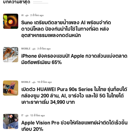
บทความล่าสุด
AI
2 ชั่วโมง ago
Suno เตรียมติดลายน้ำเพลง AI พร้อมจำกัด
ดาวน์โหลด ป้องกันนำไปใช้ในทางที่ผิด หลัง
อุตสาหกรรมเพลงกดดันหนัก
MOBILE
3 ชั่วโมง ago
iPhone ยังครองแชมป์! Apple กวาดส่วนแบ่งตลาด
มือถือพรีเมียม 65%
MOBILE
10 ชั่วโมง ago
เปิดตัว HUAWEI Pura 90s Series ในไทย รุ่นท็อปได้
กล้องซูม 200 ล้าน, AI, ชาร์จไว และใช้ 5G ในไทยได้
เคาะราคาเริ่ม 34,990 บาท
IT
12 ชั่วโมง ago
Apple Vision Pro ช่วยให้ศัลยแพทย์ผ่าตัดได้เร็วขึ้น
เกือบ 20%