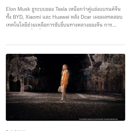
Elon Musk ชูระบบของ Tesla เหนือกว่าคู่แข่งแบรนด์จีน
ทั้ง BYD, Xiaomi และ Huawei หลัง Dcar เผยผลทดสอบ
เทคโนโลยีช่วยเหลือการขับขี่บนทางหลวงของจีน การ
ทดสอบครั้งนี้ทำขึ้นโดย Dcar หน่วยงานด้านยานยนต์ของ
Bytedance ร่วมกับสถานีโทรทัศน์ CCTV เพื่อทดสอบ
เทคโนโลยีช่วยเหลือการขับระดับ 2 (ADAS) ของรถยนต์
ไฟฟ้ากว่า 20 แบรนด์ที่ขายในจีนว่ามีประสิทธิภาพแค่ไหน
ใน สถานการณ์ต่างๆ ที่มีความเสี่ยงต่อการเกิดอุบัติเหตุ ทั้ง
การขับขี่ในเมือง การขับขี่บนทางหลวง และการขับขี่กลาง
คืน ผลการทดสอบพบว่า