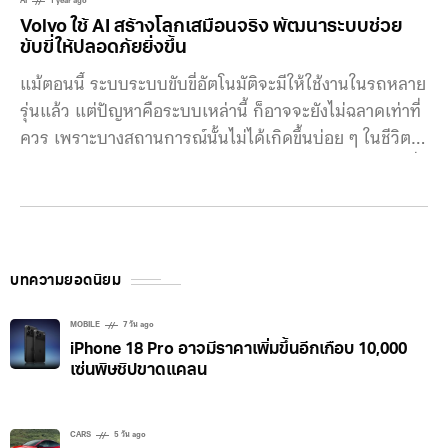
AI
1 year ago
Volvo ใช้ AI สร้างโลกเสมือนจริง พัฒนาระบบช่วย
ขับขี่ให้ปลอดภัยยิ่งขึ้น
แม้ตอนนี้ ระบบระบบขับขี่อัตโนมัติจะมีให้ใช้งานในรถหลาย
รุ่นแล้ว แต่ปัญหาคือระบบเหล่านี้ ก็อาจจะยังไม่ฉลาดเท่าที่
ควร เพราะบางสถานการณ์นั้นไม่ได้เกิดขึ้นบ่อย ๆ ในชีวิต
จริง ทาง Volvo เลยเอา AI มาช่วยสร้างโลกเสมือนจริง เพื่อ
พัฒนาระบบช่วยเหลือผู้ขับขี่ให้ปลอดภัยยิ่งขึ้น ปัจจุบัน
ระบบช่วยขับขี่อัจฉริยะ (Advanced Driver-Assistance
System หรือ ADAS) ในรถยนต์รุ่นใหม่ ๆ นั้นจะใช้กล้อง,
เรดาร์, เซนเซอร์ LiDAR และเซนเซอร์อัลตราโซนิกร่วมกัน
บทความยอดนิยม
ตรวจจับสิ่งกีดขวางท้องถนน เอามาวางแผนนำทางบนท้อง
ถนน แต่ระบบก็อาจจะไม่ได้ทำงานได้ทุกสถานการณ์ โดย
MOBILE
7 วัน ago
iPhone 18 Pro อาจมีราคาเพิ่มขึ้นอีกเกือบ 10,000
เฉพาะในเคสที่ไม่ได้เกิดขึ้นบ่อย ๆ ทาง
เซ่นพิษชิปขาดแคลน
CARS
5 วัน ago